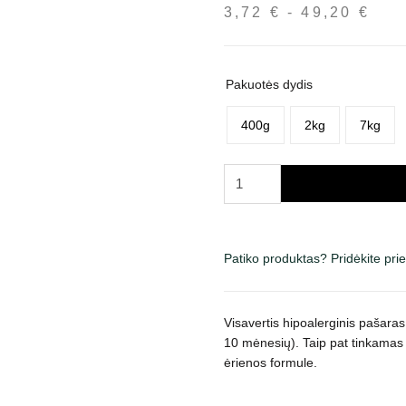
3,72
€
-
49,20
€
Kai
inte
nuo
3,7
Pakuotės dydis
iki
49,
400g
2kg
7kg
produkto
kiekis:
Brit
Care
Patiko produktas? Pridėkite pr
Mini
Puppy
Lamb
Visavertis hipoalerginis pašara
sausas
10 mėnesių). Taip pat tinkamas
maistas
ėrienos formule.
šunims