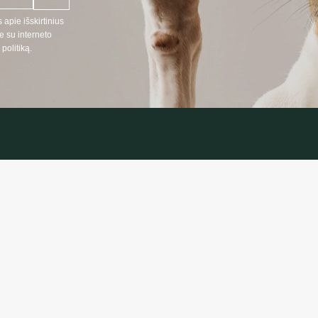
 apie išskirtinius
e su interneto
politiką.
NĖ INFORMACIJA
INFORMAC
:
Prekių pristat
666
Privatumo polit
 telefonu LT, RU kalbomis)
Pirkimo taisykl
oprekes24.lt
 paštu LT, RU, EN kalbomis)