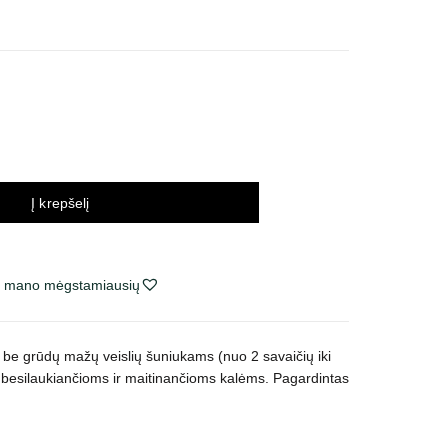
nų
rvalas:
2 €
20 €
Į krepšelį
ie mano mėgstamiausių
s be grūdų mažų veislių šuniukams (nuo 2 savaičių iki
 besilaukiančioms ir maitinančioms kalėms. Pagardintas