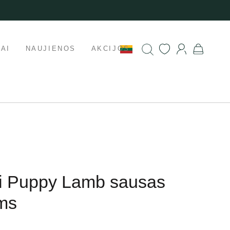
AI
NAUJIENOS
AKCIJOS
ni Puppy Lamb sausas
ms