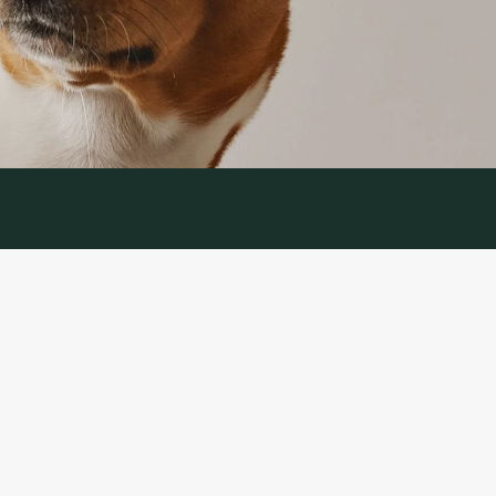
IJA
APTARNAVIMAS
ymas
Prekių grąžinimas
ika
Susisiekite su mumis
ės ir sąlygos
Prekių grąžinimo forma