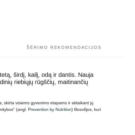
ŠĖRIMO REKOMENDACIJOS
ą, širdį, kailį, odą ir dantis. Nauja
inių riebiųjų rūgščių, maitinančių
 skirta visiems gyvenimo etapams ir atitaikant jų
mitybos“ (angl.
Prevention by Nutrition
) filosofijos, kuri