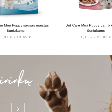
in Mini Puppy sausas maistas
Brit Care Mini Puppy Lamb 
šuniukams
šuniukams
5,97
€
-
43,65
€
KAINŲ
1,10
€
-
26,00
€
INTERVALAS:
NUO
5,97 €
IKI
43,65 €