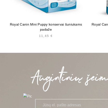
Royal Canin Mini Puppy konservai šuniukams
Royal Can
padaže
11,45
€
E
*
l.