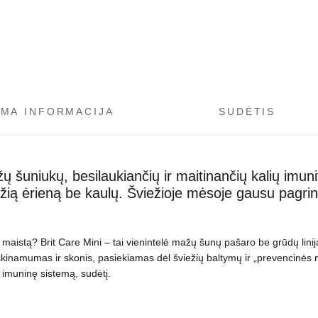
OMA INFORMACIJA
SUDĖTIS
šuniukų, besilaukiančių ir maitinančių kalių imunitet
žią ėrieną be kaulų. Šviežioje mėsoje gausu pagrind
stą? Brit Care Mini – tai vienintelė mažų šunų pašaro be grūdų linija,
rškinamumas ir skonis, pasiekiamas dėl šviežių baltymų ir „prevencinės 
 imuninę sistemą, sudėtį.