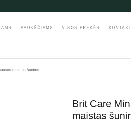
KAMS
PAUKŠČIAMS
VISOS PREKĖS
KONTAKT
 sausas maistas šunims
Brit Care Mi
maistas šuni