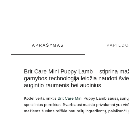
APRAŠYMAS
PAPILD
Brit Care Mini Puppy Lamb – stiprina mažų 
gamybos technologija leidžia naudoti švie
augintio raumenis bei audinius.
Kodėl verta rinktis
Brit Care Mini
Puppy Lamb sausą šunų mai
specifinius poreikius. Svarbiausi maisto privalumai yra vi
mažiems šunims reiškia natūralių ingredientų, palaikančių