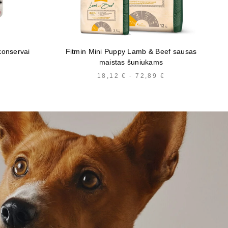
konservai
Fitmin Mini Puppy Lamb & Beef sausas
maistas šuniukams
KAINŲ
18,12
€
-
72,89
€
KAINŲ
INTERVALAS:
INTERVALAS:
NUO
NUO
1,10 €
18,12 €
IKI
IKI
26,00 €
72,89 €