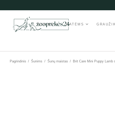
ŠUNIMS
KATĖMS
GRAUŽI
Pagrindinis
/
Šunims
/
Šunų maistas
/
Brit Care Mini Puppy Lamb