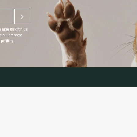
 apie išskirtinius
e su interneto
politiką.
NĖ INFORMACIJA
INFORMAC
:
Prekių pristat
666
Privatumo polit
 telefonu LT, RU kalbomis)
Pirkimo taisykl
oprekes24.lt