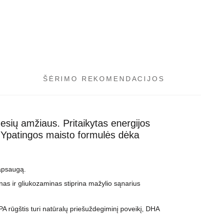
ŠĖRIMO REKOMENDACIJOS
esių amžiaus. Pritaikytas energijos
s. Ypatingos maisto formulės dėka
 apsaugą.
nas ir gliukozaminas stiprina mažylio sąnarius
PA rūgštis turi natūralų priešuždegiminį poveikį, DHA