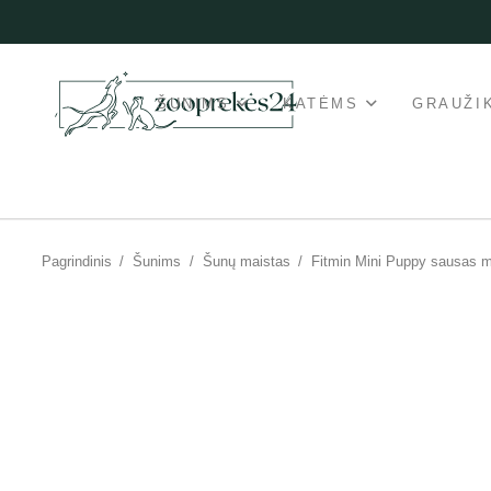
ŠUNIMS
KATĖMS
GRAUŽI
Pagrindinis
/
Šunims
/
Šunų maistas
/
Fitmin Mini Puppy sausas 