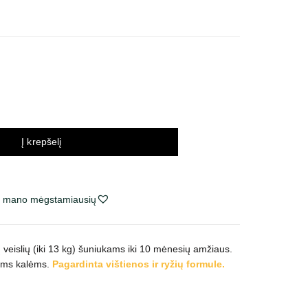
inų
tervalas:
o
,98 €
,63 €
Į krepšelį
ie mano mėgstamiausių
veislių (iki 13 kg) šuniukams iki 10 mėnesių amžiaus.
oms kalėms.
Pagardinta vištienos ir ryžių formule.