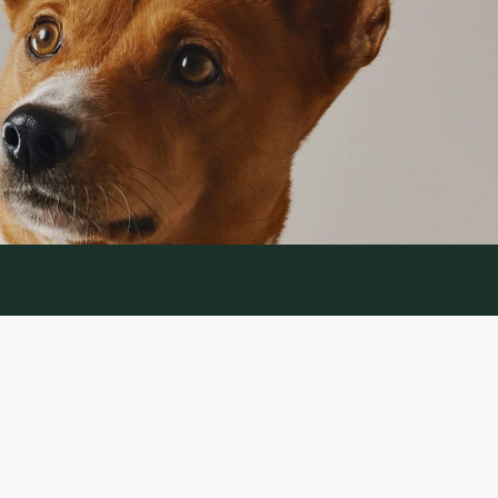
IJA
APTARNAVIMAS
ymas
Prekių grąžinimas
ika
Susisiekite su mumis
ės ir sąlygos
Prekių grąžinimo forma