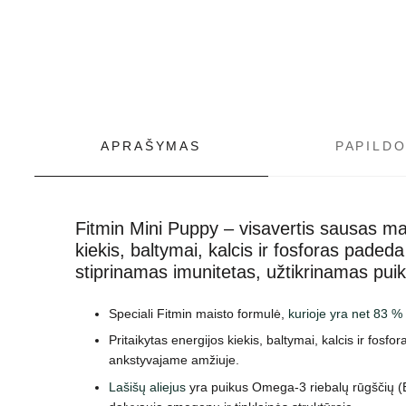
APRAŠYMAS
PAPILD
Fitmin Mini Puppy – visavertis sausas mai
kiekis, baltymai, kalcis ir fosforas pade
stiprinamas imunitetas, užtikrinamas puik
Speciali Fitmin maisto formulė,
kurioje yra net 83 %
Pritaikytas energijos kiekis, baltymai, kalcis ir fosf
ankstyvajame amžiuje.
Lašišų aliejus
yra puikus Omega-3 riebalų rūgščių (EPA