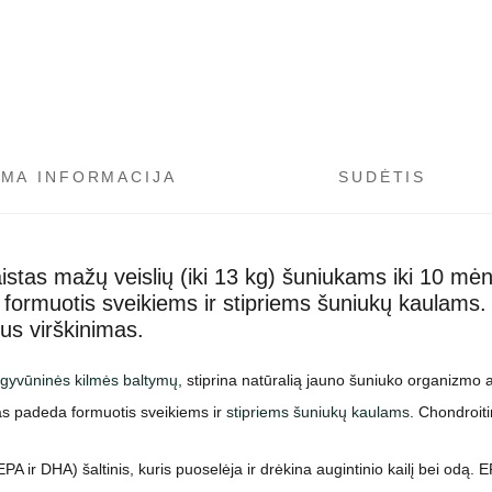
OMA INFORMACIJA
SUDĖTIS
stas mažų veislių (iki 13 kg) šuniukams iki 10 mėn
da formuotis sveikiems ir stipriems šuniukų kaulam
us virškinimas.
 gyvūninės kilmės baltymų
, stiprina natūralią jauno šuniuko organizmo
oras padeda formuotis sveikiems ir
stipriems šuniukų kaulams
. Chondroiti
 ir DHA) šaltinis, kuris puoselėja ir drėkina augintinio kailį bei odą. E