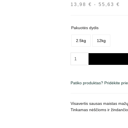
13,98
€
-
55,63
€
Ka
in
nu
13
Pakuotės dydis
iki
55
2.5kg
12kg
produkto
kiekis:
Fitmin
Mini
Patiko produktas? Pridėkite pr
Puppy
sausas
maistas
Visavertis sausas maistas mažų 
šuniukams
Tinkamas nėščioms ir žindanči