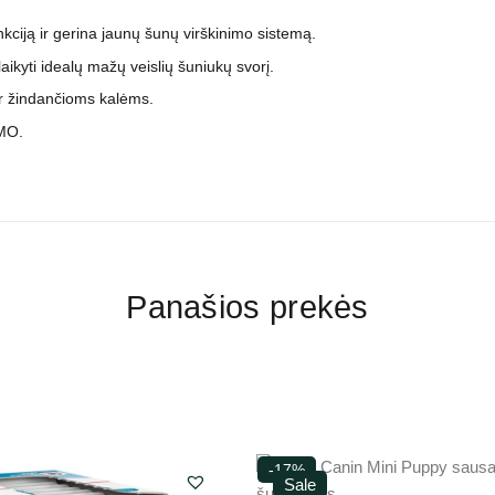
ciją ir gerina jaunų šunų virškinimo sistemą.
kyti idealų mažų veislių šuniukų svorį.
ir žindančioms kalėms.
GMO.
Panašios prekės
-17%
Sale