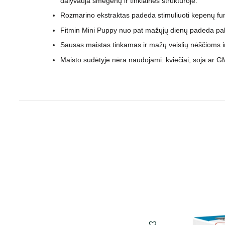
dalyvauja smegenų ir tinklainės struktūroje.
Rozmarino ekstraktas padeda stimuliuoti kepenų funk
Fitmin Mini Puppy nuo pat mažųjų dienų padeda palai
Sausas maistas tinkamas ir mažų veislių nėščioms 
Maisto sudėtyje nėra naudojami: kviečiai, soja ar 