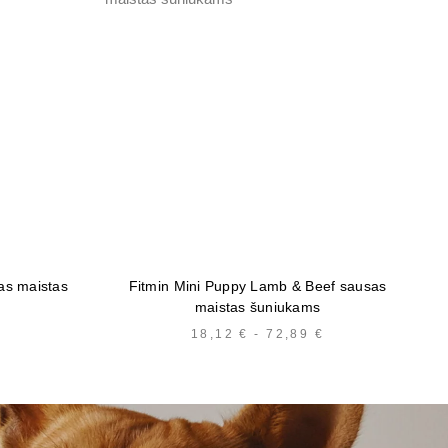
as maistas
Fitmin Mini Puppy Lamb & Beef sausas
Q
maistas šuniukams
KAINŲ
18,12
€
-
72,89
€
KAINŲ
INTERVALAS:
INTERVALAS:
NUO
NUO
5,97 €
18,12 €
IKI
IKI
43,65 €
72,89 €