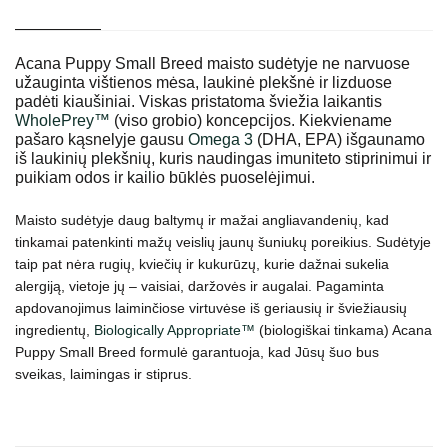
Acana Puppy Small Breed maisto sudėtyje ne narvuose
užauginta vištienos mėsa, laukinė plekšnė ir lizduose
padėti kiaušiniai. Viskas pristatoma šviežia laikantis
WholePrey™
(viso grobio) koncepcijos. Kiekviename
pašaro kąsnelyje gausu
Omega 3
(DHA, EPA) išgaunamo
iš laukinių plekšnių, kuris naudingas imuniteto stiprinimui ir
puikiam odos ir kailio būklės puoselėjimui.
Maisto sudėtyje daug baltymų ir mažai angliavandenių, kad
tinkamai patenkinti mažų veislių jaunų šuniukų poreikius. Sudėtyje
taip pat nėra rugių, kviečių ir kukurūzų, kurie dažnai sukelia
alergiją, vietoje jų – vaisiai, daržovės ir augalai. Pagaminta
apdovanojimus laiminčiose virtuvėse iš geriausių ir šviežiausių
ingredientų,
Biologically Appropriate™
(biologiškai tinkama) Acana
Puppy Small Breed formulė garantuoja, kad Jūsų šuo bus
sveikas, laimingas ir stiprus.