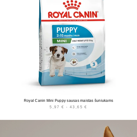
Royal Canin Mini Puppy sausas maistas šuniukams
5,97
€
-
43,65
€
KAINŲ
INTERVALAS:
NUO
5,97 €
IKI
43,65 €