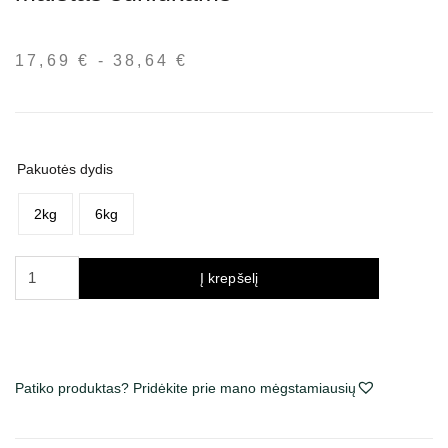
17,69
€
-
38,64
€
Kainų
intervalas:
nuo
17,69 €
iki
Pakuotės dydis
38,64 €
2kg
6kg
produkto
Į krepšelį
kiekis:
Acana
Puppy
Small
Breed
Patiko produktas? Pridėkite prie mano mėgstamiausių
sausas
maistas