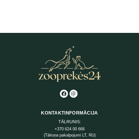
Vetocanis acu losjons suņiem un
kaķiem 60 ml
4,32
€
KONTAKTINFORMĀCIJA
TĀLRUNIS:
+370 624 00 666
(Tālruņa pakalpojumi LT, RU)