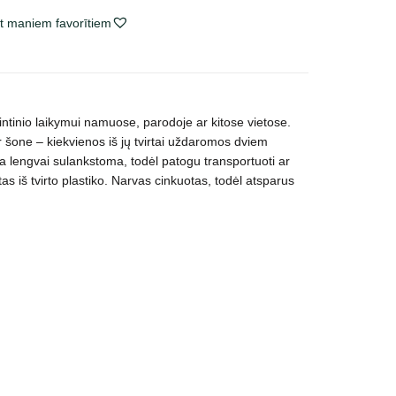
t maniem favorītiem
intinio laikymui namuose, parodoje ar kitose vietose.
ir šone – kiekvienos iš jų tvirtai uždaromos dviem
ija lengvai sulankstoma, todėl patogu transportuoti ar
s iš tvirto plastiko. Narvas cinkuotas, todėl atsparus