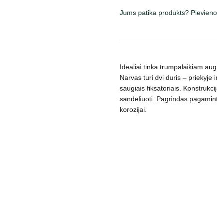
dydžių
Jums patika produkts? Pievieno
daudzums
Idealiai tinka trumpalaikiam aug
Narvas turi dvi duris – priekyje 
saugiais fiksatoriais. Konstrukc
sandėliuoti. Pagrindas pagaminta
korozijai.