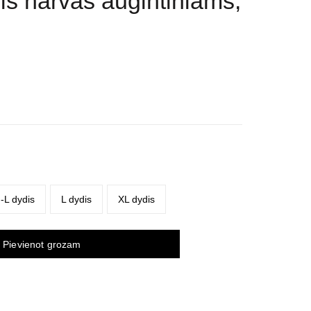
nis narvas augintiniams,
rice
ange:
7,97 €
hrough
19,99 €
-L dydis
L dydis
XL dydis
Pievienot grozam