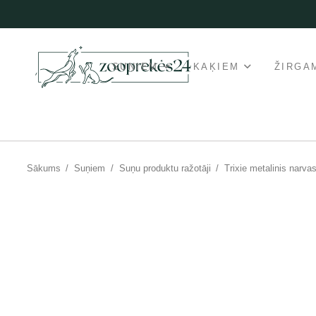
SUŅIEM
KAĶIEM
ŽIRGA
Sākums
/
Suņiem
/
Suņu produktu ražotāji
/
Trixie metalinis narva