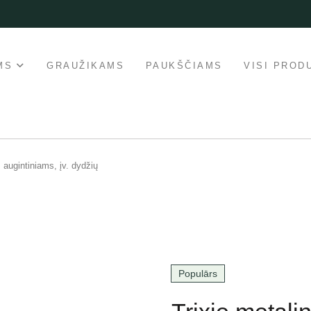
MS
GRAUŽIKAMS
PAUKŠČIAMS
VISI PROD
s augintiniams, įv. dydžių
Populārs