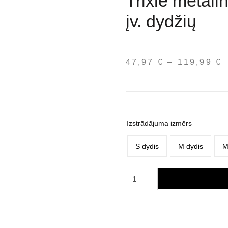
Trixie metali
įv. dydžių
47,97
€
–
119,99
€
P
r
4
t
1
Izstrādājuma izmērs
S dydis
M dydis
M
Trixie
metalinis
narvas
augintiniams,
įv.