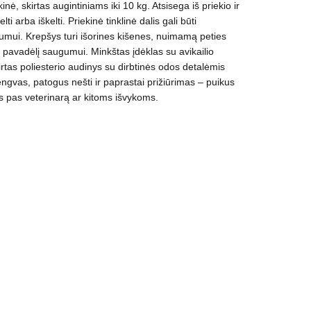
inė, skirtas augintiniams iki 10 kg. Atsisega iš priekio ir
lti arba iškelti. Priekinė tinklinė dalis gali būti
ui. Krepšys turi išorines kišenes, nuimamą peties
ą pavadėlį saugumui. Minkštas įdėklas su avikailio
virtas poliesterio audinys su dirbtinės odos detalėmis
ngvas, patogus nešti ir paprastai prižiūrimas – puikus
s pas veterinarą ar kitoms išvykoms.