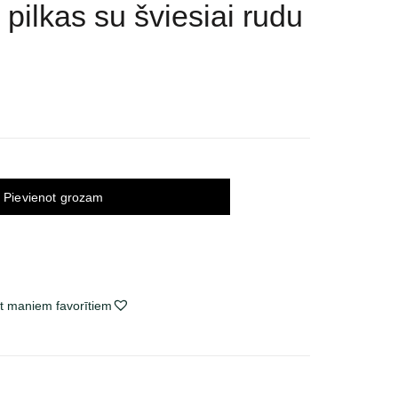
 pilkas su šviesiai rudu
Pievienot grozam
t maniem favorītiem