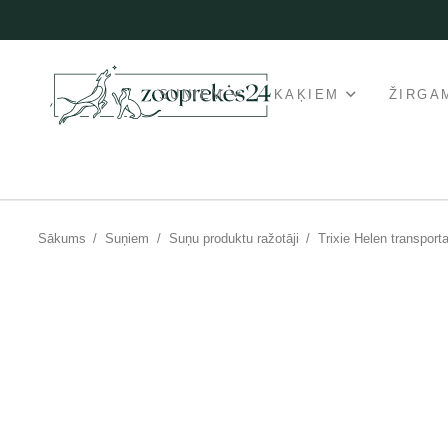
SUŅIEM
KAĶIEM
ŽIRGA
Sākums
/
Suņiem
/
Suņu produktu ražotāji
/
Trixie Helen transport