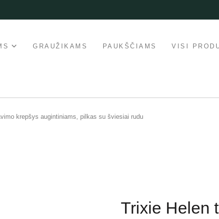
MS
GRAUŽIKAMS
PAUKŠČIAMS
VISI PROD
avimo krepšys augintiniams, pilkas su šviesiai rudu
Trixie Helen 