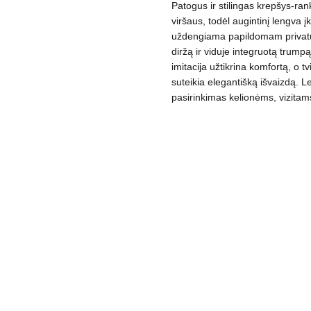
Patogus ir stilingas krepšys-rank
viršaus, todėl augintinį lengva įke
uždengiama papildomam privatum
diržą ir viduje integruotą trump
imitacija užtikrina komfortą, o t
suteikia elegantišką išvaizdą.
Le
pasirinkimas kelionėms, vizitam