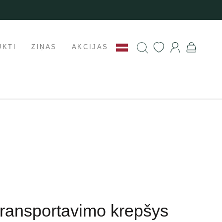
UKTI
ZIŅAS
AKCIJAS
transportavimo krepšys