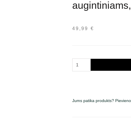
augintiniams,
49,99
€
Trixie
Helen
transportavimo
krepšys
augintiniams,
pilkas
Jums patika produkts? Pievieno
su
šviesiai
rudu
daudzums