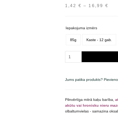
1,42
€
–
16,99
€
Pri
ran
1,4
thr
Iepakojuma izmērs
16,
85g
Kaste - 12 gab.
Royal
Canin
Renal
Beef
konservai
Jums patika produkts? Pievieno
katėms
padaže
daudzums
Pilnvērtīga mitrā kaķu barība,
a
akūtu vai hronisku nieru maz
olbaltumvielas - samazina oks