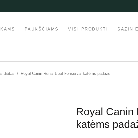
IKAMS
PAUKŠČIAMS
VISI PRODUKTI
SAZINI
ās diētas
/
Royal Canin Renal Beef konservai katėms padaže
Royal Canin 
katėms pada