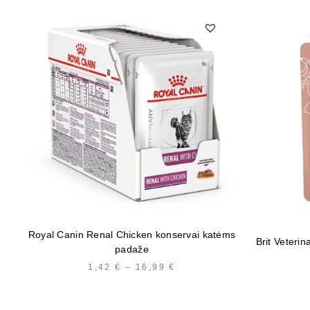
Royal Canin Renal Chicken konservai katėms
Brit Veteri
padaže
1,42
€
–
16,99
€
PRICE
RANGE:
1,42 €
THROUGH