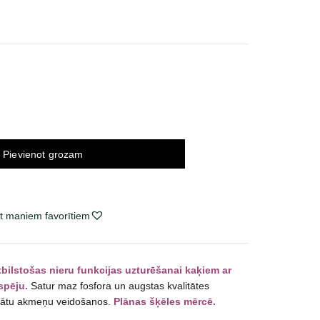
ce
ge:
2 €
ough
99 €
Pievienot grozam
t maniem favorītiem
tbilstošas nieru funkcijas uzturēšanai kaķiem ar
spēju.
Satur maz fosfora un augstas kvalitātes
alātu akmeņu veidošanos.
Plānas šķēles mērcē.