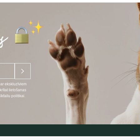
14,28 €
par ekskluzīviem
ītat lietošanas
ailu politikai.