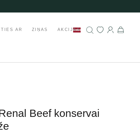
ETIES AR
ZIŅAS
AKCIJAS
Renal Beef konservai
že