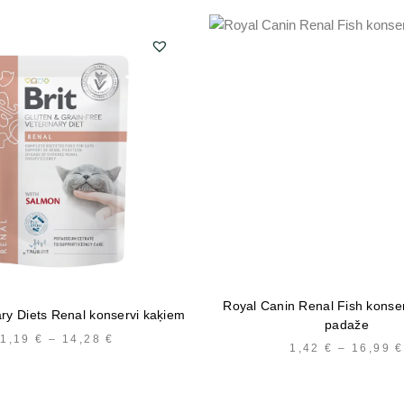
Royal Canin Renal Fish konse
nary Diets Renal konservi kaķiem
padaže
1,19
€
–
14,28
€
PRICE
1,42
€
–
16,99
€
RANGE:
1,19 €
THROUGH