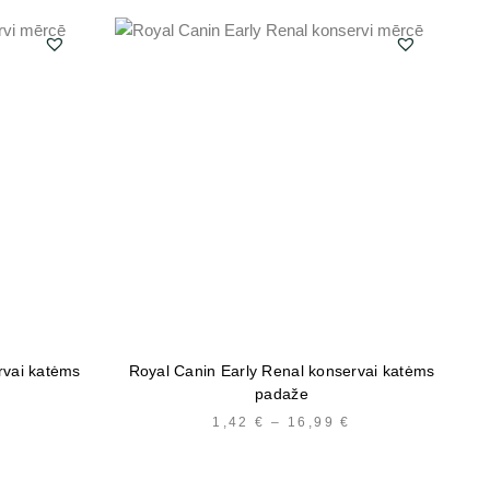
rvai katėms
Royal Canin Early Renal konservai katėms
Ro
padaže
PRICE
1,42
€
–
16,99
€
PRICE
RANGE:
RANGE:
1,42 €
1,42 €
THROUGH
THROUGH