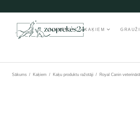
SUŅIEM
KAĶIEM
GRAUŽ
Sākums
/
Kaķiem
/
Kaķu produktu ražotāji
/
Royal Canin veterinār