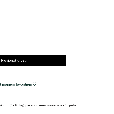
ce
ge:
2 €
ough
58 €
Pievienot grozam
t maniem favorītiem
šķirņu (1-10 kg) pieaugušiem suņiem no 1 gada