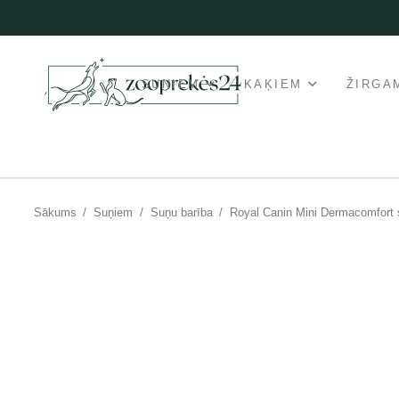
SUŅIEM
KAĶIEM
ŽIRGA
Sākums
/
Suņiem
/
Suņu barība
/
Royal Canin Mini Dermacomfort 