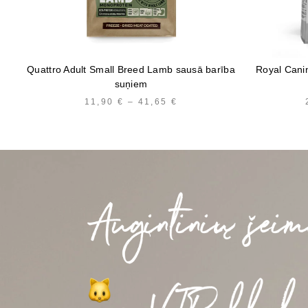
Quattro Adult Small Breed Lamb sausā barība
Royal Cani
suņiem
11,90
€
–
41,65
€
PRICE
RANGE:
11,90 €
THROUGH
41,65 €