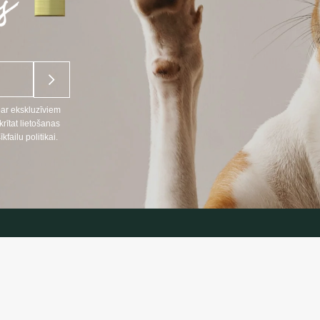
par ekskluzīviem
ītat lietošanas
ailu politikai.
NFORMĀCIJA
INFORMĀC
Preču piegāde
666
Konfidencialitāt