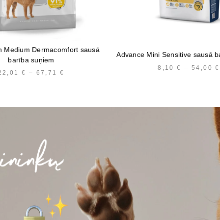
n Medium Dermacomfort sausā
Advance Mini Sensitive sausā b
barība suņiem
8,10
€
–
54,00
€
22,01
€
–
67,71
€
PRICE
RANGE:
22,01 €
THROUGH
67,71 €