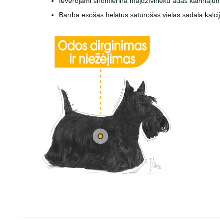
Ievērojami s
nomierina mājdzīvnieku ādas kairināju
Barībā esošās helātus saturošās vielas sadala kalc