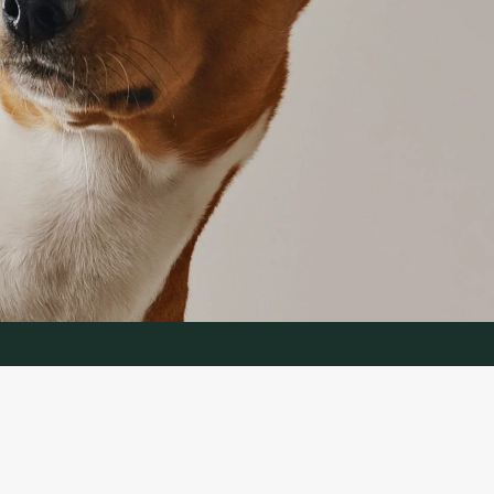
IJA
PAKALPOJUMS
Preču atgriešana
es politika
Sazinieties ar mums