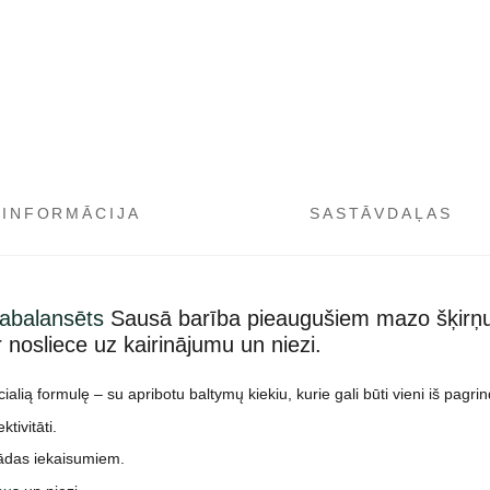
 INFORMĀCIJA
SASTĀVDAĻAS
sabalansēts
Sausā barība pieaugušiem mazo šķirņu
nosliece uz kairinājumu un niezi.
ą formulę – su apribotu baltymų kiekiu, kurie gali būti vieni iš pagrind
tivitāti.
m ādas iekaisumiem.