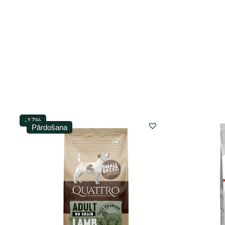
-17%
Pārdošana