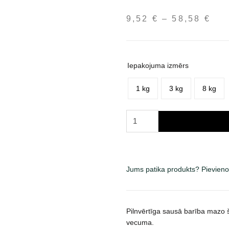
9,52
€
–
58,58
€
Pri
ran
9,5
thr
Iepakojuma izmērs
58,
1 kg
3 kg
8 kg
Royal
Canin
Mini
Dermacomfort
sausas
Jums patika produkts? Pievieno
maistas
šunims
daudzums
Pilnvērtīga sausā barība mazo 
vecuma.