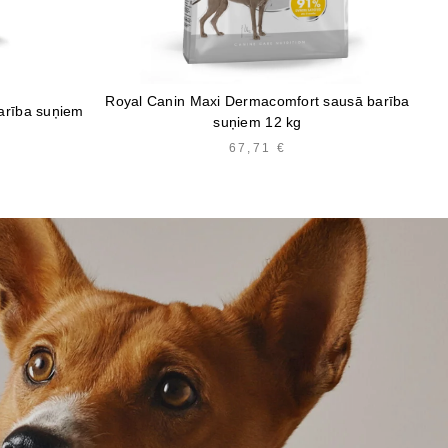
Royal Canin Maxi Dermacomfort sausā barība
arība suņiem
Ad
suņiem 12 kg
PRICE
67,71
€
RANGE:
8,10 €
THROUGH
54,00 €