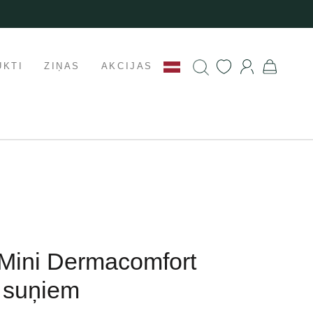
UKTI
ZIŅAS
AKCIJAS
Mini Dermacomfort
 suņiem