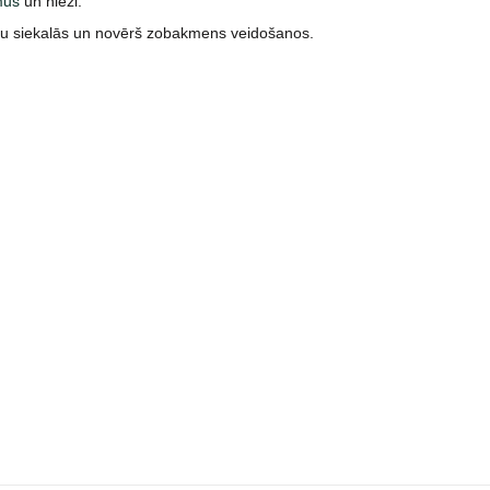
mus
un niezi.
iju siekalās un novērš zobakmens veidošanos.