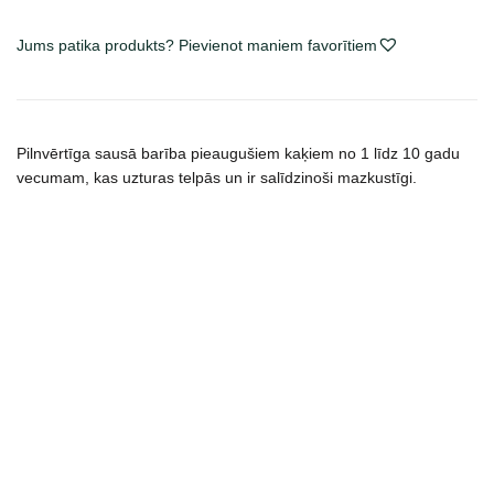
maistas
Jums patika produkts? Pievienot maniem favorītiem
katėms
daudzums
Pilnvērtīga sausā barība pieaugušiem kaķiem no 1 līdz 10 gadu
vecumam, kas uzturas telpās un ir salīdzinoši mazkustīgi.