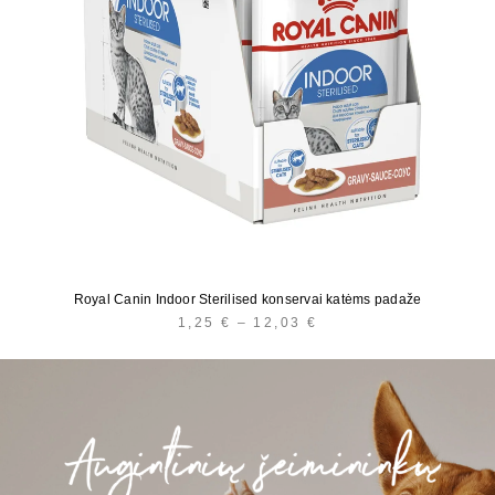
Royal Canin Indoor Sterilised konservai katėms padaže
1,25
€
–
12,03
€
PRICE
RANGE:
1,25 €
THROUGH
12,03 €