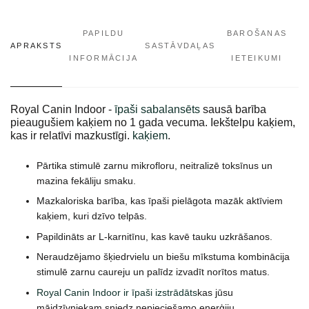
PAPILDU
BAROŠANAS
APRAKSTS
SASTĀVDAĻAS
INFORMĀCIJA
IETEIKUMI
Royal Canin Indoor -
īpaši sabalansēts
sausā barība
pieaugušiem kaķiem no 1 gada vecuma. Iekštelpu kaķiem,
kas ir relatīvi mazkustīgi.
kaķiem
.
Pārtika stimulē zarnu mikrofloru, neitralizē toksīnus un
mazina fekāliju smaku.
Mazkaloriska barība, kas īpaši pielāgota mazāk aktīviem
kaķiem, kuri dzīvo telpās.
Papildināts ar L-karnitīnu, kas kavē tauku uzkrāšanos.
Neraudzējamo šķiedrvielu un biešu mīkstuma kombinācija
stimulē zarnu caureju un palīdz izvadīt norītos matus.
Royal Canin Indoor ir īpaši izstrādāts
kas jūsu
mājdzīvniekam sniedz nepieciešamo enerģiju.