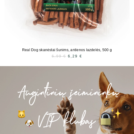
Real Dog skanėstai šunims, antienos lazdelės, 500 g
6,99
€
SĀKOTNĒJĀ
6,29
€
PAŠREIZĒJĀ
CENA
CENA
BIJA:
IR:
6,99 €.
6,29 €.