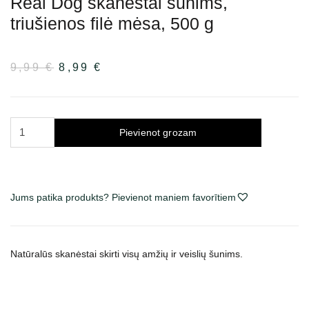
Real Dog skanėstai šunims,
triušienos filė mėsa, 500 g
9,99
€
Sākotnējā
8,99
€
Pašreizējā
cena
cena
bija:
ir:
9,99 €.
8,99 €.
Real
Pievienot grozam
Dog
skanėstai
šunims,
triušienos
Jums patika produkts? Pievienot maniem favorītiem
filė
mėsa,
500
Natūralūs skanėstai skirti visų amžių ir veislių šunims.
g
daudzums