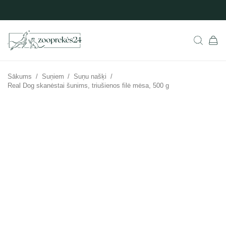
Sākums
/
Suņiem
/
Suņu našķi
/
Real Dog skanėstai šunims, triušienos filė mėsa, 500 g