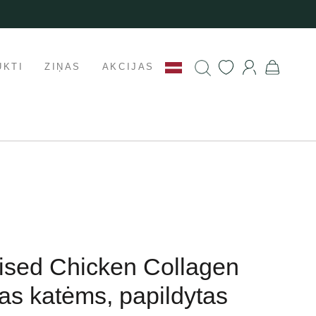
UKTI
ZIŅAS
AKCIJAS
lised Chicken Collagen
as katėms, papildytas