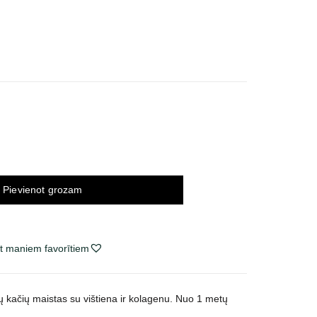
ice
nge:
,03 €
rough
,00 €
Pievienot grozam
t maniem favorītiem
tų kačių maistas su vištiena ir kolagenu. Nuo 1 metų