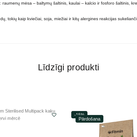
umenų mėsa – baltymų šaltinis, kaulai – kalcio ir fosforo šaltinis, kre
, tokių kaip kviečiai, soja, miežiai ir kitų alergines reakcijas sukelia
Līdzīgi produkti
-15%
Pārdošana