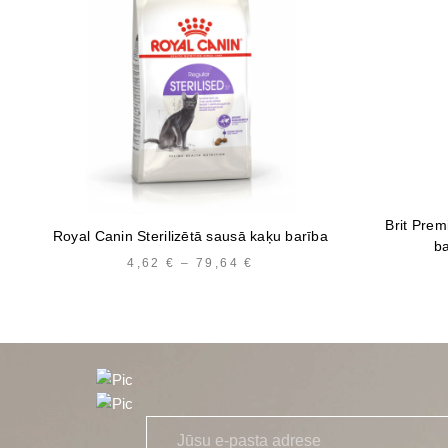
Brit Prem
Royal Canin Sterilizētā sausā kaķu barība
b
4,62
€
–
79,64
€
PRICE
RANGE:
4,62 €
THROUGH
79,64 €
E
*
-