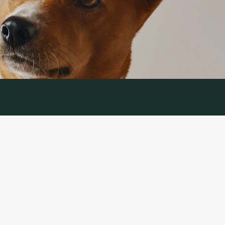
IJA
PAKALPOJUMS
Preču atgriešana
es politika
Sazinieties ar mums
ikumi un
Preču atgriešanas veidlapa