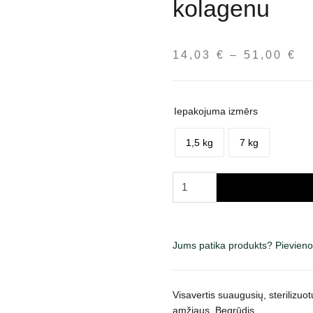
kolagenu
14,03
€
–
51,00
€
Pr
ra
14
th
Iepakojuma izmērs
51
1,5 kg
7 kg
Quattro
Sterilised
Chicken
Collagen
Jums patika produkts? Pievieno
sausas
maistas
katėms,
Visavertis suaugusių, sterilizuo
papildytas
amžiaus. Begrūdis.