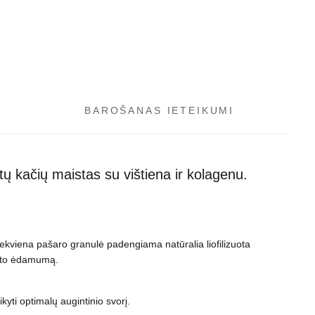
BAROŠANAS IETEIKUMI
ų kačių maistas su vištiena ir kolagenu.
iekviena pašaro granulė padengiama natūralia liofilizuota
ukto ėdamumą.
yti optimalų augintinio svorį.