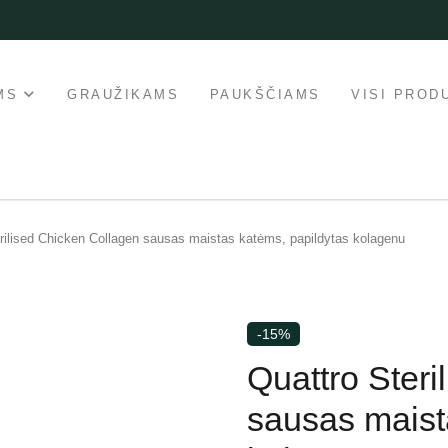
MS
GRAUŽIKAMS
PAUKŠČIAMS
VISI PROD
rilised Chicken Collagen sausas maistas katėms, papildytas kolagenu
-15%
Quattro Steri
sausas maist