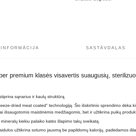
kolagenu
daudzums
 INFORMĀCIJA
SASTĀVDAĻAS
er premium klasės visavertis suaugusių, sterilizuot
stiprina sąnarius ir kaulų struktūrą.
reeze-dried meat coated“ technologiją. Šio išskirtinio sprendimo dėka k
liai išsaugotomis maistinėmis medžiagomis, bet ir užtikrina puikų prod
mineralų kiekiu palaiko katės šlapimo takų sveikatą.
kaidulos užtikrina sotumo jausmą be papildomų kalorijų, padėdamos išlaik