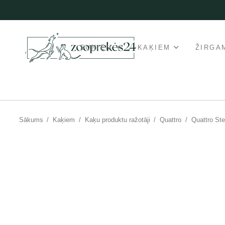
SUŅIEM
KAĶIEM
ŽIRGA
Sākums
/
Kaķiem
/
Kaķu produktu ražotāji
/
Quattro
/
Quattro Ste