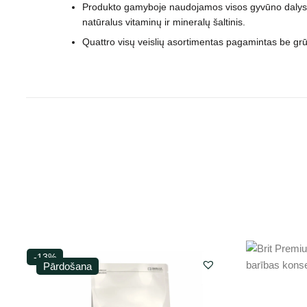
Produkto gamyboje naudojamos visos gyvūno dalys: ra
natūralus vitaminų ir mineralų šaltinis.
Quattro visų veislių asortimentas pagamintas be grūdų
-13%
Pārdošana