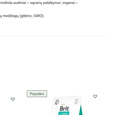
mzliniai audiniai – sąnarių palaikymui, organai –
nčių medžiagų (glitimo, GMO).
Populārs
P