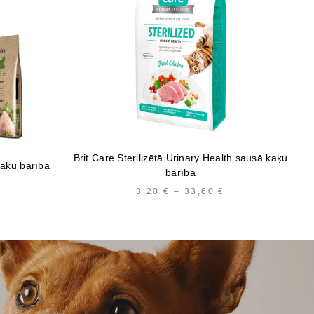
Brit Care Sterilizētā Urinary Health sausā kaķu
kaķu barība
barība
PRICE
3,20
€
–
33,60
€
PRICE
RANGE:
RANGE:
4,67 €
3,20 €
THROUGH
THROUGH
57,84 €
33,60 €