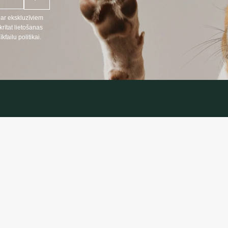
par ekskluzīviem
ītat lietošanas
ailu politikai.
NFORMĀCIJA
INFORMĀC
Preču piegāde
666
Konfidencialitāt
lpojumi LT, RU)
Iepirkuma note
nosacījumi
:
oprekes24.lt
ojumi LT, RU, EN)