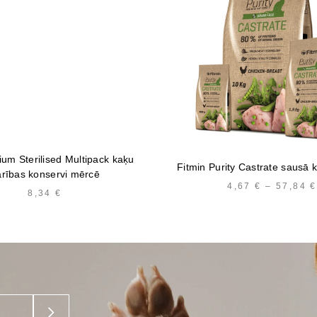
ium Sterilised Multipack kaķu
Fitmin Purity Castrate sausā 
arības konservi mērcē
4,67
€
–
57,84
€
8,34
€