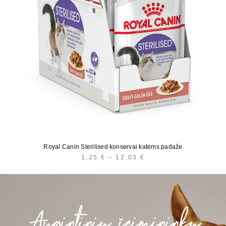
Royal Canin Sterilised konservai katėms padaže
1,25
€
–
12,03
€
PRICE
RANGE:
1,25 €
THROUGH
12,03 €