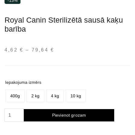
-13%
Royal Canin Sterilizētā sausā kaķu
barība
4,62
€
–
79,64
€
Price
range:
4,62 €
through
79,64 €
Iepakojuma izmērs
400g
2 kg
4 kg
10 kg
Royal
Pievienot grozam
Canin
Sterilised
sausas