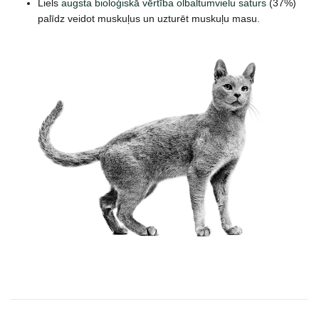
Liels
augsta bioloģiskā vērtība olbaltumvielu saturs
(37%)
palīdz veidot muskuļus un uzturēt muskuļu masu.