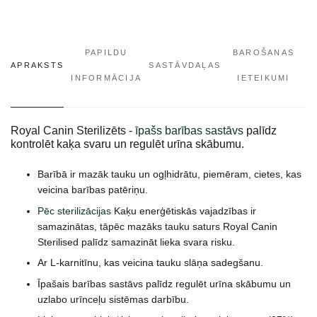
PAPILDU
BAROŠANAS
APRAKSTS
SASTĀVDAĻAS
INFORMĀCIJA
IETEIKUMI
Royal Canin Sterilizēts -
īpašs barības sastāvs
palīdz
kontrolēt kaķa svaru un regulēt urīna skābumu.
Barībā ir mazāk tauku un ogļhidrātu, piemēram, cietes, kas
veicina barības patēriņu.
Pēc sterilizācijas
Kaķu enerģētiskās vajadzības ir
samazinātas, tāpēc mazāks tauku saturs Royal Canin
Sterilised palīdz samazināt lieka svara risku.
Ar L-karnitīnu, kas veicina tauku slāņa sadegšanu.
Īpašais barības sastāvs palīdz regulēt urīna skābumu un
uzlabo urīnceļu sistēmas darbību.