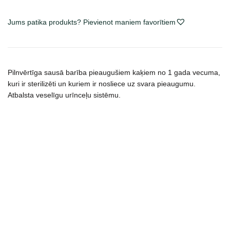
maistas
katėms
Jums patika produkts? Pievienot maniem favorītiem
daudzums
Pilnvērtīga sausā barība pieaugušiem kaķiem no 1 gada vecuma,
kuri ir sterilizēti un kuriem ir nosliece uz svara pieaugumu.
Atbalsta veselīgu urīnceļu sistēmu.