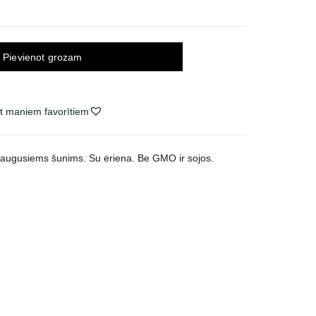
Pievienot grozam
t maniem favorītiem
uaugusiems šunims. Su ėriena.
Be GMO ir sojos.