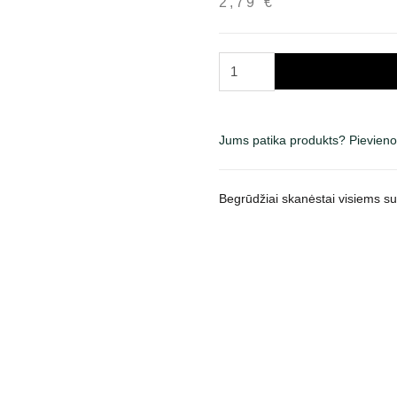
2,79
€
Quattro
Lamb
Meat
Jerky
Jums patika produkts? Pievieno
skanėstai
šunims,
130
Begrūdžiai skanėstai visiems s
g
daudzums