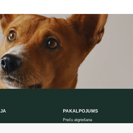
5,99 €
THROUGH
10,67 €
IJA
PAKALPOJUMS
Preču atgriešana
es politika
Sazinieties ar mums
ikumi un
Preču atgriešanas veidlapa