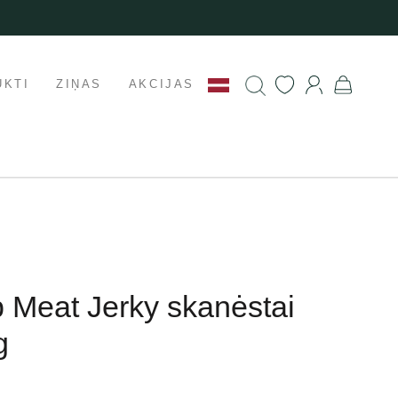
UKTI
ZIŅAS
AKCIJAS
 Meat Jerky skanėstai
g