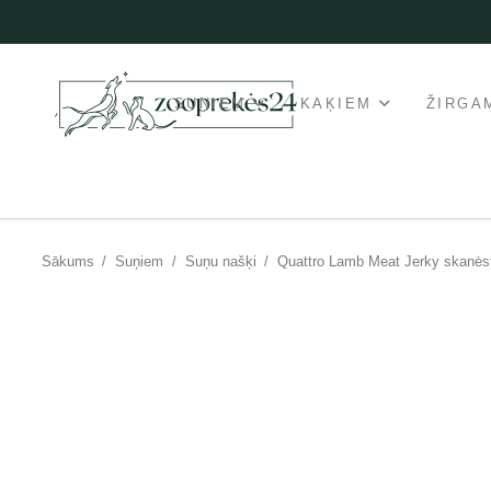
SUŅIEM
KAĶIEM
ŽIRGA
Sākums
/
Suņiem
/
Suņu našķi
/
Quattro Lamb Meat Jerky skanėst