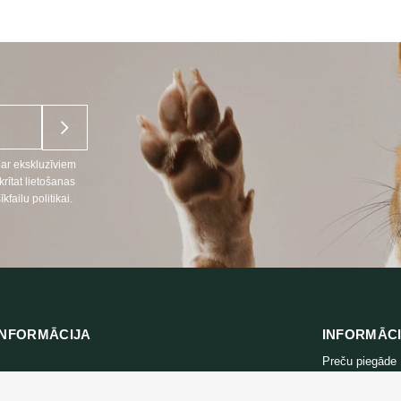
par ekskluzīviem
ītat lietošanas
ailu politikai.
NFORMĀCIJA
INFORMĀC
Preču piegāde
666
Konfidencialitāt
lpojumi LT, RU)
Iepirkuma note