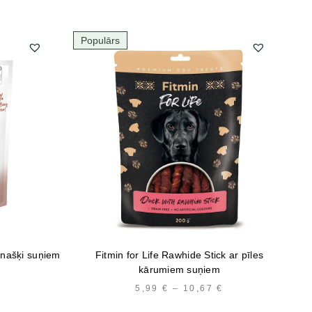
Populārs
ju našķi suņiem
Fitmin for Life Rawhide Stick ar pīles
Br
kārumiem suņiem
5,99
€
–
10,67
€
PRICE
RANGE: