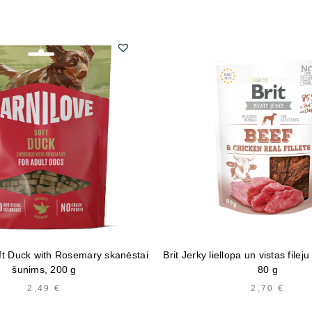
ft Duck with Rosemary skanėstai
Brit Jerky liellopa un vistas file
šunims, 200 g
80 g
2,49
€
2,70
€