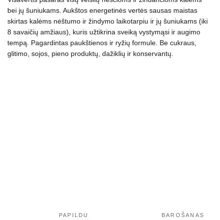
bei jų šuniukams. Aukštos energetinės vertės sausas maistas
skirtas kalėms nėštumo ir žindymo laikotarpiu ir jų šuniukams (iki
8 savaičių amžiaus), kuris užtikrina sveiką vystymąsi ir augimo
tempą. Pagardintas paukštienos ir ryžių formule. Be cukraus,
glitimo, sojos, pieno produktų, dažiklių ir konservantų.
PAPILDU
BAROŠANAS