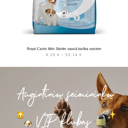
Royal Canin Mini Starter sausā barība suņiem
8,29
€
–
50,14
€
PRICE
RANGE:
8,29 €
THROUGH
50,14 €