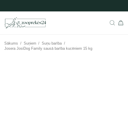
Sākums
/
Suņiem
/
Suņu barība
/
Josera JosiDog Family sausā barība kucēniem 15 kg