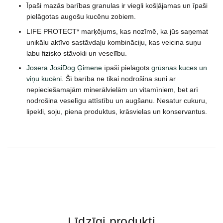
Īpaši mazās barības granulas ir viegli košļājamas un īpaši
pielāgotas augošu kucēnu zobiem.
LIFE PROTECT* marķējums, kas nozīmē, ka jūs saņemat
unikālu aktīvo sastāvdaļu kombināciju, kas veicina suņu
labu fizisko stāvokli un veselību.
Josera JosiDog Ģimene
īpaši pielāgots
grūsnas kuces un
viņu kucēni
. Šī barība ne tikai nodrošina suni ar
nepieciešamajām minerālvielām un vitamīniem, bet arī
nodrošina veselīgu attīstību un augšanu. Nesatur cukuru,
lipekli, soju, piena produktus, krāsvielas un konservantus.
Līdzīgi produkti