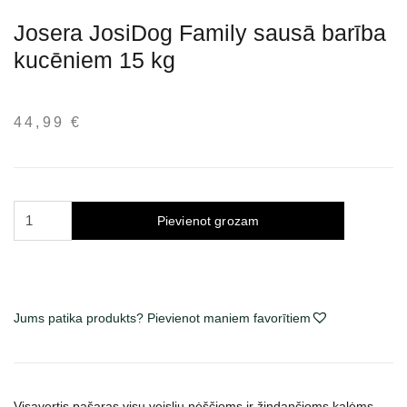
Josera JosiDog Family sausā barība
kucēniem 15 kg
44,99
€
Josera
Pievienot grozam
JosiDog
Family
sausas
maistas
Jums patika produkts? Pievienot maniem favorītiem
šuniukams
15
kg
daudzums
Visavertis pašaras visų veislių nėščioms ir žindančioms kalėms