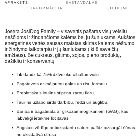
APRAKSTS
SASTĀVDAĻAS
INFORMĀCIJA
IETEIKUMI
Josera JosiDog Family – visavertis pašaras visų veislių
nėščioms ir žindančioms kalėms bei jų šuniukams. Aukštos
energetinės vertės sausas maistas skirtas kalėms nėštumo
ir žindymo laikotarpiu ir jų šuniukams (iki 8 savaičių
amžiaus). Be cukraus, glitimo, sojos, pieno produktų,
dažiklių ir konservantų.
Tik daudz kā 75% dzīvnieku olbaltumvielu.
Pagatavots ar mājputnu gaļas un rīsu formulu.
Prebiotiskais inulīns stiprina zarnu floru.
Taurīns uzlabo sirds darbību, redzi un auglību.
Barība ir bagātināta ar glikozamīnoglikāniem (GAG), kas
labvēlīgi ietekmē locītavas.
Augstais vērtīgo antioksidantu saturs palīdz aizsargāt šūnas
no oksidatīvā stresa.