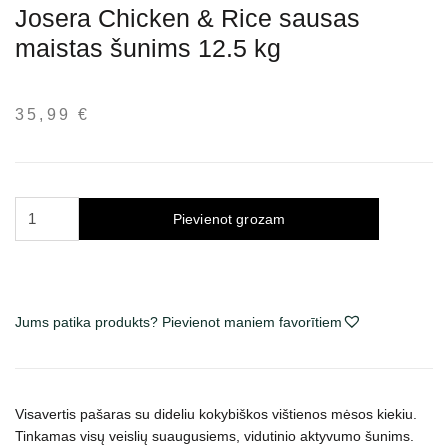
Josera Chicken & Rice sausas
maistas šunims 12.5 kg
35,99
€
Josera
Pievienot grozam
Chicken
&
Rice
sausas
Jums patika produkts? Pievienot maniem favorītiem
maistas
šunims
12.5
kg
Visavertis pašaras su dideliu kokybiškos vištienos mėsos kiekiu.
daudzums
Tinkamas visų veislių suaugusiems, vidutinio aktyvumo šunims.