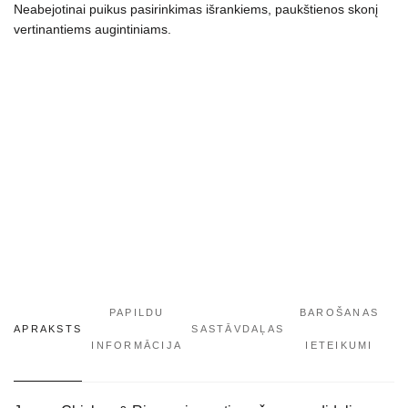
Neabejotinai puikus pasirinkimas išrankiems, paukštienos skonį
vertinantiems augintiniams.
PAPILDU
BAROŠANAS
APRAKSTS
SASTĀVDAĻAS
INFORMĀCIJA
IETEIKUMI