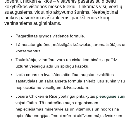
Josera Chicken & Rice – visavertis pašaras su dideliu
kokybiškos vištienos mėsos kiekiu. Tinkamas visų veislių
suaugusiems, vidutinio aktyvumo šunims. Neabejotinai
puikus pasirinkimas išrankiems, paukštienos skonį
vertinantiems augintiniams.
Pagardintas grynos vištienos formule.
Tā nesatur glutēnu, mākslīgās krāsvielas, aromatizētājus un
konservantus.
Taukskābju, vitamīnu, vara un cinka kombinācija palīdz
uzturēt veselīgu ādu un spīdīgu kažoku.
Izcila cenas un kvalitātes attiecība: augstas kvalitātes
sastāvdaļas un sabalansēta formula sniedz jūsu sunim visu
nepieciešamo veselīgam dzīvesveidam.
Josera Chicken & Rice ypatingai pritaikytas
pieaugušie suņi
vajadzībām. Tā nodrošina suņa organismam
nepieciešamās minerālvielas un vitamīnus un nodrošina
optimālu enerģijas līmeni mēreni aktīviem mājdzīvniekiem.