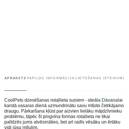
APRAKSTS
PAPILDU INFORMĀCIJA
LIETOŠANAS IETEIKUMI
CoolPets dzesēšanas rotaļlieta suņiem - ideāla
Dāvana
lai
karstā vasaras dienā uzmundrinātu savu mīļoto četrkājaino
draugu. Pārkaršana kļūst par aizvien lielāku mājdzīvnieku
problēmu, tāpēc šī pingvīna formas rotaļlieta ne tikai
palīdzēs jums atvēsināties, bet arī radīs vēsāku un ērtāku
vidi jūsu mīlulim.