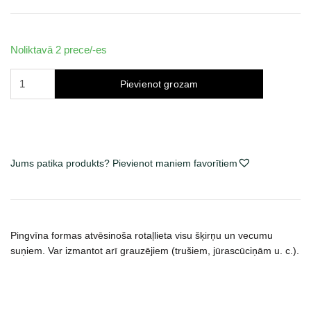
Noliktavā 2 prece/-es
CoolPets
Pievienot grozam
vėsinantis
žaislas
šunims,
Pingvinas
daudzums
Jums patika produkts? Pievienot maniem favorītiem
Pingvīna formas atvēsinoša rotaļlieta visu šķirņu un vecumu
suņiem. Var izmantot arī grauzējiem (trušiem, jūrascūciņām u. c.).