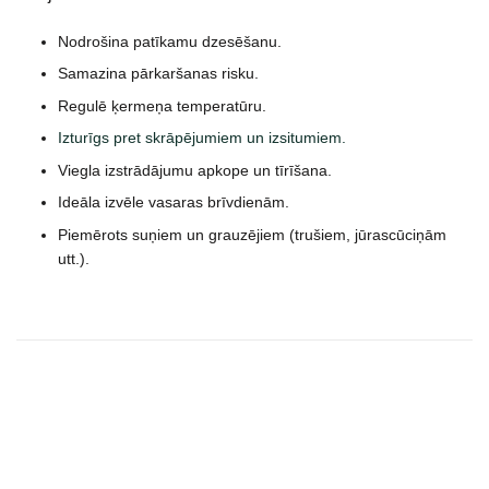
Nodrošina patīkamu dzesēšanu.
Samazina pārkaršanas risku.
Regulē ķermeņa temperatūru.
Izturīgs pret skrāpējumiem un izsitumiem.
Viegla izstrādājumu apkope un tīrīšana.
Ideāla izvēle vasaras brīvdienām.
Piemērots suņiem un grauzējiem (trušiem, jūrascūciņām
utt.).