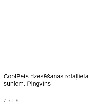
CoolPets dzesēšanas rotaļlieta
suņiem, Pingvīns
7,75
€