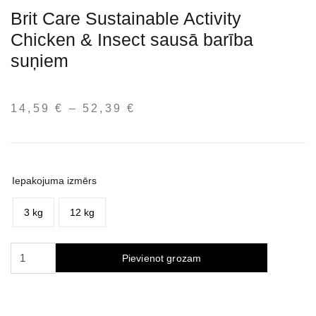
Brit Care Sustainable Activity
Chicken & Insect sausā barība
suņiem
14,59
€
–
52,39
€
Price
range:
14,59 €
through
52,39 €
Iepakojuma izmērs
3 kg
12 kg
Brit
Pievienot grozam
Care
Sustainable
Activity