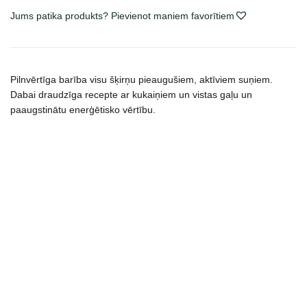
Chicken
Jums patika produkts? Pievienot maniem favorītiem
&
Insect
sausas
maistas
Pilnvērtīga barība visu šķirņu pieaugušiem, aktīviem suņiem.
šunims
Dabai draudzīga recepte ar kukaiņiem un vistas gaļu un
daudzums
paaugstinātu enerģētisko vērtību.