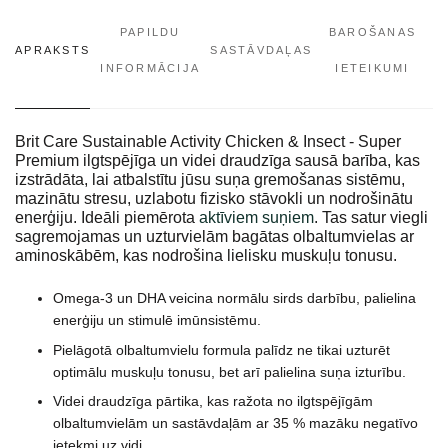
PAPILDU
BAROŠANAS
APRAKSTS
SASTĀVDAĻAS
INFORMĀCIJA
IETEIKUMI
Brit Care Sustainable Activity Chicken & Insect - Super
Premium ilgtspējīga un videi draudzīga sausā barība, kas
izstrādāta, lai atbalstītu jūsu suņa gremošanas sistēmu,
mazinātu stresu, uzlabotu fizisko stāvokli un nodrošinātu
enerģiju. Ideāli piemērota
aktīviem suņiem
. Tas satur viegli
sagremojamas un uzturvielām bagātas olbaltumvielas ar
aminoskābēm, kas nodrošina lielisku muskuļu tonusu.
Omega-3 un DHA veicina normālu sirds darbību, palielina
enerģiju un stimulē imūnsistēmu.
Pielāgotā olbaltumvielu formula palīdz ne tikai uzturēt
optimālu muskuļu tonusu, bet arī palielina suņa izturību.
Videi draudzīga pārtika, kas ražota no ilgtspējīgām
olbaltumvielām un sastāvdaļām ar 35 % mazāku negatīvo
ietekmi uz vidi.