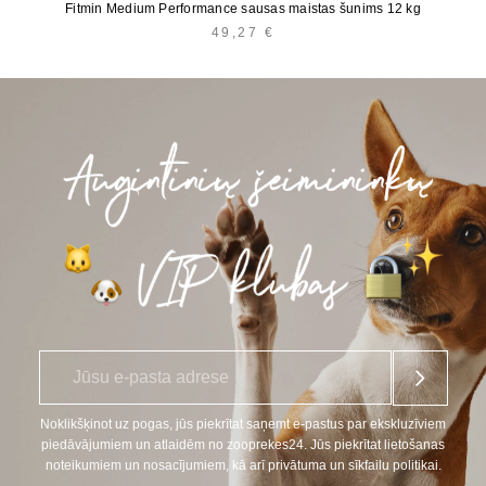
Fitmin Medium Performance sausas maistas šunims 12 kg
49,27
€
E
*
-
p
a
Noklikšķinot uz pogas, jūs piekrītat saņemt e-pastus par ekskluzīviem
s
piedāvājumiem un atlaidēm no zooprekes24. Jūs piekrītat lietošanas
t
noteikumiem un nosacījumiem, kā arī privātuma un sīkfailu politikai.
s