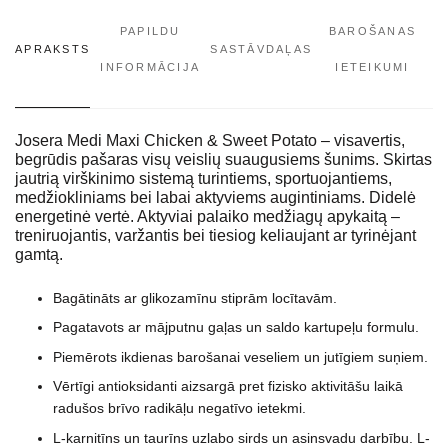
PAPILDU
BAROŠANAS
APRAKSTS
SASTĀVDAĻAS
INFORMĀCIJA
IETEIKUMI
Josera Medi Maxi Chicken & Sweet Potato – visavertis,
begrūdis pašaras visų veislių suaugusiems šunims. Skirtas
jautrią virškinimo sistemą turintiems, sportuojantiems,
medžiokliniams bei labai aktyviems augintiniams. Didelė
energetinė vertė. Aktyviai palaiko medžiagų apykaitą –
treniruojantis, varžantis bei tiesiog keliaujant ar tyrinėjant
gamtą.
Bagātināts ar glikozamīnu stiprām locītavām.
Pagatavots ar mājputnu gaļas un saldo kartupeļu formulu.
Piemērots ikdienas barošanai veseliem un jutīgiem suņiem.
Vērtīgi antioksidanti aizsargā pret fizisko aktivitāšu laikā
radušos brīvo radikāļu negatīvo ietekmi.
L-karnitīns un taurīns uzlabo sirds un asinsvadu darbību. L-