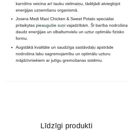
karnitīns veicina arī tauku vielmaiņu, tādējādi atvieglojot
enerģijas uzņemšanu organismā.
Josera Medi Maxi Chicken & Sweet Potato specialiai
pritaikytas
pieaugušie suņi
vajadzībām. Šī barība nodrošina
daudz enerģijas un olbaltumvielu un uztur optimālu fizisko
formu.
Augstākā kvalitāte un saudzīga sastāvdaļu apstrāde
nodrošina labu sagremojamību un optimālu uzturu
mājdzīvniekiem ar jutīgu gremošanas sistēmu.
Līdzīgi produkti