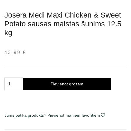
Josera Medi Maxi Chicken & Sweet
Potato sausas maistas šunims 12.5
kg
43,99
€
Josera
Pievienot grozam
Medi
Maxi
Chicken
&
Jums patika produkts? Pievienot maniem favorītiem
Sweet
Potato
sausas