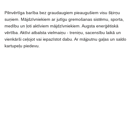
maistas
Pilnvērtīga barība bez graudaugiem pieaugušiem visu šķirņu
šunims
suņiem. Mājdzīvniekiem ar jutīgu gremošanas sistēmu, sporta,
12.5
medību un ļoti aktīviem mājdzīvniekiem. Augsta enerģētiskā
kg
vērtība. Aktīvi atbalsta vielmaiņu - treniņu, sacensību laikā un
daudzums
vienkārši ceļojot vai iepazīstot dabu. Ar mājputnu gaļas un saldo
kartupeļu piedevu.