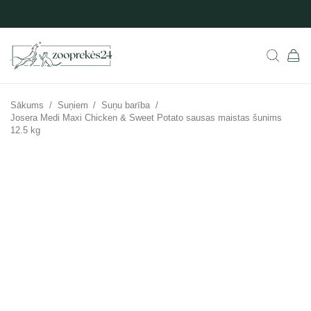
Sākums
/
Suņiem
/
Suņu barība
/
Josera Medi Maxi Chicken & Sweet Potato sausas maistas šunims
12.5 kg