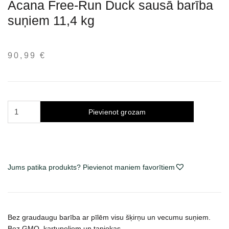
Acana Free-Run Duck sausā barība
suņiem 11,4 kg
90,99
€
Acana
Pievienot grozam
Free-
Run
Duck
sausas
Jums patika produkts? Pievienot maniem favorītiem
maistas
šunims
11.4
kg
daudzums
Bez graudaugu barība ar pīlēm visu šķirņu un vecumu suņiem.
Bez ĢMO, kartupeļiem un tapiokas.