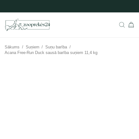
Sākums
/
Suņiem
/
Suņu barība
/
Acana Free-Run Duck sausā barība suņiem 11,4 kg