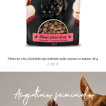
Fitmin for Life Līžizžāvēti pīļu liofilizēti našķi suņiem un kaķiem 30 g
2,99
€