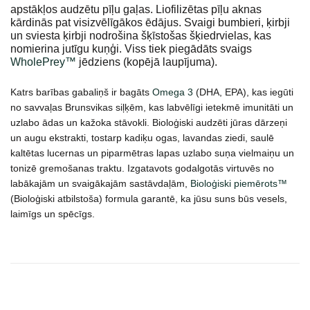
apstākļos audzētu pīļu gaļas. Liofilizētas pīļu aknas
kārdinās pat visizvēlīgākos ēdājus. Svaigi bumbieri, ķirbji
un sviesta ķirbji nodrošina šķīstošas šķiedrvielas, kas
nomierina jutīgu kuņģi. Viss tiek piegādāts svaigs
WholePrey™
jēdziens (kopējā laupījuma).
Katrs barības gabaliņš ir bagāts
Omega 3
(DHA, EPA), kas iegūti
no savvaļas Brunsvikas siļķēm, kas labvēlīgi ietekmē imunitāti un
uzlabo ādas un kažoka stāvokli. Bioloģiski audzēti jūras dārzeņi
un augu ekstrakti, tostarp kadiķu ogas, lavandas ziedi, saulē
kaltētas lucernas un piparmētras lapas uzlabo suņa vielmaiņu un
tonizē gremošanas traktu. Izgatavots godalgotās virtuvēs no
labākajām un svaigākajām sastāvdaļām,
Bioloģiski piemērots™
(Bioloģiski atbilstoša) formula garantē, ka jūsu suns būs vesels,
laimīgs un spēcīgs.