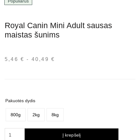
Populiarus
Royal Canin Mini Adult sausas
maistas šunims
5,46
€
-
40,49
€
Kainų
intervalas:
nuo
5,46 €
iki
40,49 €
Pakuotės dydis
800g
2kg
8kg
produkto
Į krepšelį
kiekis: