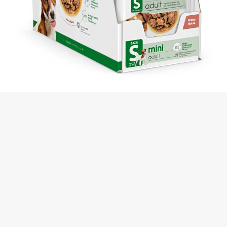
Royal Canin Mini Adult konservai šunims padaže
0,99
€
-
10,46
€
KAINŲ
INTERVALAS:
NUO
0,99 €
IKI
10,46 €