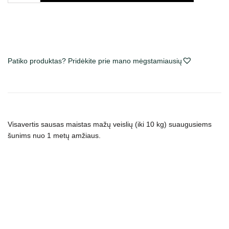
Royal
Canin
Mini
Adult
sausas
Patiko produktas? Pridėkite prie mano mėgstamiausių
maistas
šunims
Visavertis sausas maistas mažų veislių (iki 10 kg) suaugusiems
šunims nuo 1 metų amžiaus.