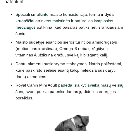
patenkinti.
Speciali smulkinto maisto konsistencija
, forma ir dydis,
kruopščiai atrinktos maistinės ir natūralios kvapiosios
medžiagos
užtikrina, kad pašaras patiks net išrankiausiam
šuniui.
Maisto sudėtyje esančios sieros turinčios aminorūgštys
(metioninas ir cistinas), Omega-6 riebalų rūgštys ir
vitaminas A užtikrina gražų, sveiką ir blizgantį kailį.
Dantų akmenų susidarymo stabdymas. Natrio polifosfatai,
kurie paskirsto seilėse esantį kalcį, neleidžia susidaryti
dantų akmenims.
Royal Canin Mini Adult
padeda išlaikyti sveiką mažų veislių
šunų svorį
, puikiai patenkindamas jų didelius energijos
poreikius.