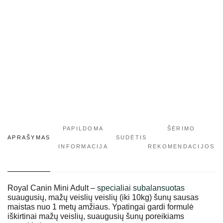
PAPILDOMA
ŠĖRIMO
APRAŠYMAS
SUDĖTIS
INFORMACIJA
REKOMENDACIJOS
Royal Canin Mini Adult –
specialiai subalansuotas
suaugusių, mažų veislių veislių (iki 10kg) šunų sausas
maistas nuo 1 metų amžiaus. Ypatingai gardi formulė
iškirtinai mažų veislių, suaugusių šunų poreikiams