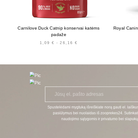
Carnilove Duck Catnip konservai katėms
Royal Canin
padaže
1,09
€
-
26,16
€
KAINŲ
INTERVALAS:
NUO
1,09 €
IKI
26,16 €
E
*
l.
p
a
Spustelėdami mygtuką išreiškiate norą gauti el. laiškus
š
pasiūlymus bei nuolaidas iš zooprekes24. Sutinkat
t
naudojimo sąlygomis ir privatumo bei slapukų 
a
s