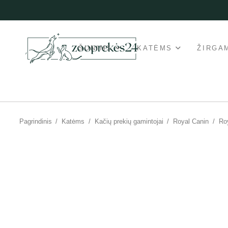
ŠUNIMS
KATĖMS
ŽIRGA
Pagrindinis
/
Katėms
/
Kačių prekių gamintojai
/
Royal Canin
/
Roy