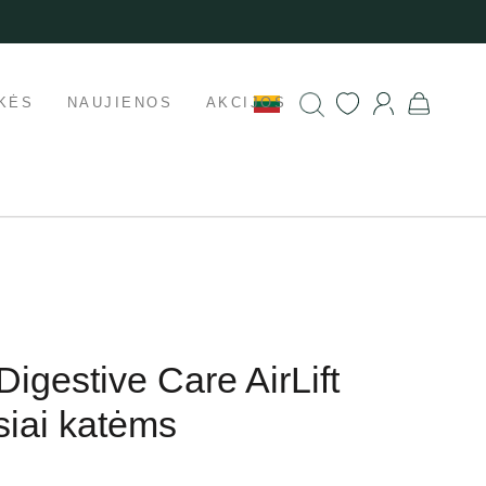
KĖS
NAUJIENOS
AKCIJOS
igestive Care AirLift
iai katėms