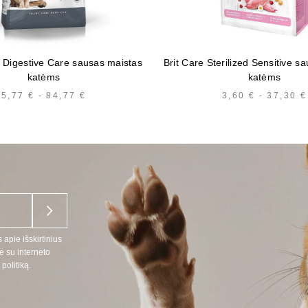
 Digestive Care sausas maistas
Brit Care Sterilized Sensitive s
katėms
katėms
5,77
€
-
84,77
€
KAINŲ
3,60
€
-
37,30
€
INTERVALAS:
NUO
5,77 €
IKI
84,77 €
 apie išskirtinius
e su interneto
politiką.