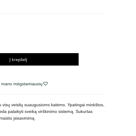
nų
rvalas:
9 €
88 €
Į krepšelį
ie mano mėgstamiausių
 visų veislių suaugusioms katėms. Ypatingai minkštos,
eda palaikyti sveiką virškinimo sistemą. Sukurtas
 maisto įsisavinimą.