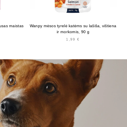
ausas maistas
Wanpy mėsos tyrelė katėms su lašiša, vištiena
B
ir morkomis, 90 g
KAINŲ
1,99
€
INTERVALAS:
NUO
3,60 €
IKI
37,30 €