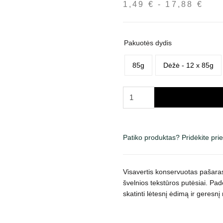
1,49
€
-
17,88
€
Kai
inte
nuo
1,4
Pakuotės dydis
iki
85g
Dėžė - 12 x 85g
17,
produkto
kiekis:
Royal
Canin
Patiko produktas? Pridėkite pr
Digestive
Care
AirLift
Visavertis konservuotas pašaras
Mousse
švelnios tekstūros putėsiai. Pad
putėsiai
skatinti lėtesnį ėdimą ir geresnį
katėms