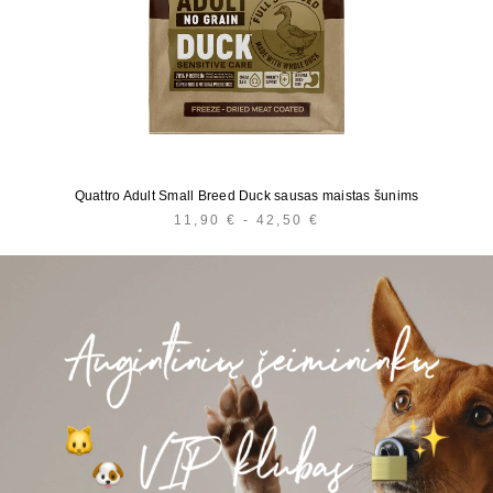
Quattro Adult Small Breed Duck sausas maistas šunims
11,90
€
-
42,50
€
KAINŲ
INTERVALAS:
NUO
11,90 €
IKI
42,50 €