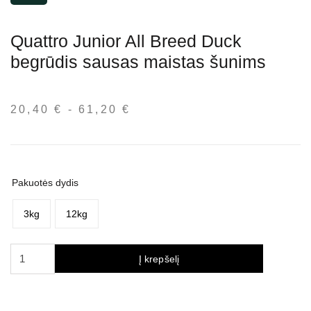
Quattro Junior All Breed Duck
begrūdis sausas maistas šunims
20,40
€
-
61,20
€
Kainų
intervalas:
nuo
20,40 €
iki
Pakuotės dydis
61,20 €
3kg
12kg
produkto
Į krepšelį
kiekis:
Quattro
Junior