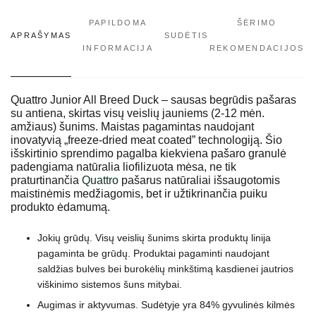
PAPILDOMA
ŠĖRIMO
APRAŠYMAS
SUDĖTIS
INFORMACIJA
REKOMENDACIJOS
Quattro Junior All Breed Duck – sausas begrūdis pašaras
su antiena, skirtas visų veislių jauniems (2-12 mėn.
amžiaus) šunims. Maistas pagamintas naudojant
inovatyvią „freeze-dried meat coated” technologiją. Šio
išskirtinio sprendimo pagalba kiekviena pašaro granulė
padengiama natūralia liofilizuota mėsa, ne tik
praturtinančia
Quattro
pašarus natūraliai išsaugotomis
maistinėmis medžiagomis, bet ir užtikrinančia puiku
produkto ėdamumą.
Jokių grūdų. Visų veislių šunims skirta produktų linija
pagaminta be grūdų. Produktai pagaminti naudojant
saldžias bulves bei burokėlių minkštimą kasdienei jautrios
viškinimo sistemos šuns mitybai.
Augimas ir aktyvumas. Sudėtyje yra 84% gyvulinės kilmės