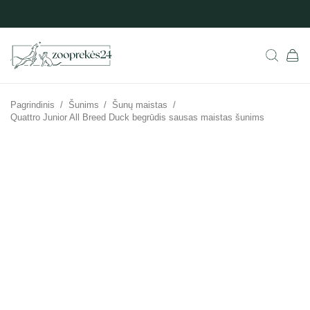
Pagrindinis
/
Šunims
/
Šunų maistas
/
Quattro Junior All Breed Duck begrūdis sausas maistas šunims