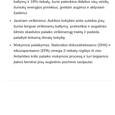
baltymų ir 18% riebalų, kurie patenkina didelius visų veislių
šuniukų energijos poreikius, greitam augimui ir aktyviam
žaidimui.
Jautriam virškinimui. Aukštos kokybės antis suteikia jūsų
šuniui lengvai virškinamų baltymų, prebiotikai ir augalinės
kilmės skaidulos palaiko virškinamąjį traktą ir padeda
palaikyti tinkamą išmatų kokybę.
Mokymosi palaikymas. Natūralios dokozaheksaeno (DHA) ir
eikozapentaeno (EPA) omega-3 riebalų rūgštys iš viso
Antarkties krilio palaiko mokymosi procesą ir turi teigiamos
įtakos bendrai jūsų augintinio psichinei savijautai.