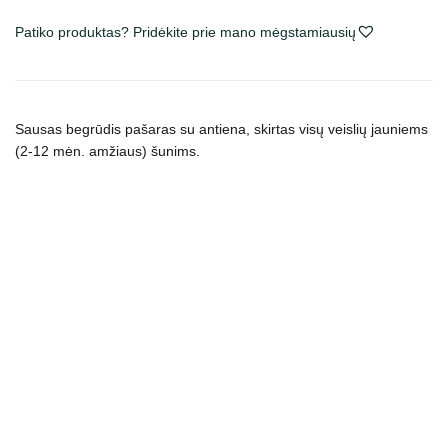
All
Patiko produktas? Pridėkite prie mano mėgstamiausių
Breed
Duck
begrūdis
sausas
Sausas begrūdis pašaras su antiena, skirtas visų veislių jauniems
maistas
(2-12 mėn. amžiaus) šunims.
šunims