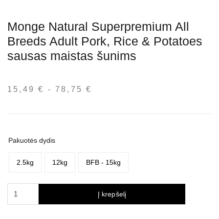
Monge Natural Superpremium All
Breeds Adult Pork, Rice & Potatoes
sausas maistas šunims
15,49
€
-
78,75
€
Kainų
intervalas:
nuo
15,49 €
iki
Pakuotės dydis
78,75 €
2.5kg
12kg
BFB - 15kg
produkto
Į krepšelį
kiekis:
Monge