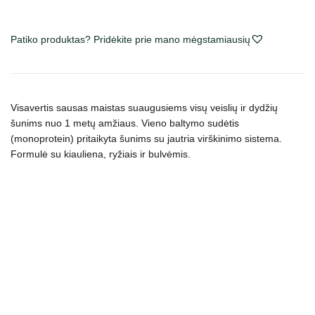
Natural
Superpremium
Patiko produktas? Pridėkite prie mano mėgstamiausių
All
Breeds
Adult
Pork,
Visavertis sausas maistas suaugusiems visų veislių ir dydžių
Rice
šunims nuo 1 metų amžiaus. Vieno baltymo sudėtis
&
(monoprotein) pritaikyta šunims su jautria virškinimo sistema.
Potatoes
Formulė su kiauliena, ryžiais ir bulvėmis.
sausas
maistas
šunims