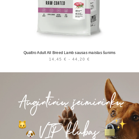
Quattro Adult All Breed Lamb sausas maistas šunims
14,45
€
-
44,20
€
KAINŲ
INTERVALAS:
NUO
14,45 €
IKI
44,20 €