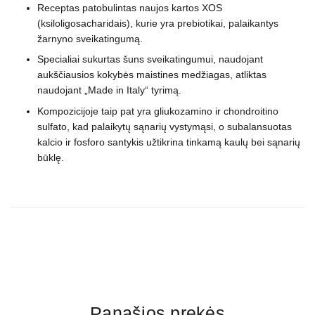
Receptas patobulintas naujos kartos XOS
(ksiloligosacharidais), kurie yra prebiotikai, palaikantys
žarnyno sveikatingumą.
Specialiai sukurtas šuns sveikatingumui, naudojant
aukščiausios kokybės maistines medžiagas, atliktas
naudojant „Made in Italy“ tyrimą.
Kompozicijoje taip pat yra gliukozamino ir chondroitino
sulfato, kad palaikytų sąnarių vystymąsi, o subalansuotas
kalcio ir fosforo santykis užtikrina tinkamą kaulų bei sąnarių
būklę.
Panašios prekės