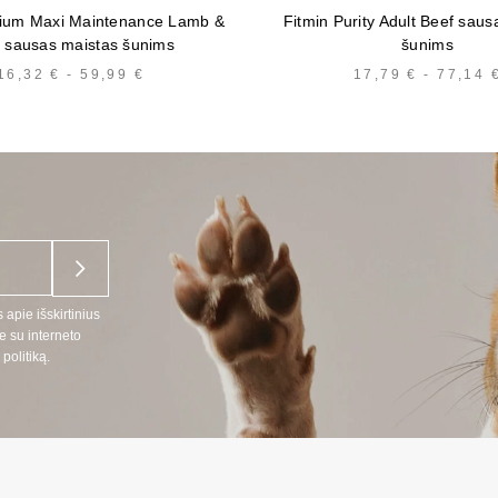
ium Maxi Maintenance Lamb &
Fitmin Purity Adult Beef saus
 sausas maistas šunims
šunims
16,32
€
-
59,99
€
KAINŲ
17,79
€
-
77,14
INTERVALAS:
NUO
16,32 €
IKI
59,99 €
 apie išskirtinius
e su interneto
politiką.