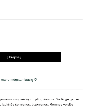
ainų
ntervalas:
uo
9,21 €
ki
17,13 €
Į krepšelį
ie mano mėgstamiausių
usiems visų veislių ir dydžių šunims. Sudėtyje gausu
s, laukinės šernienos, bizonienos, Romney veislės