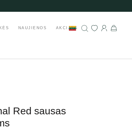
KĖS
NAUJIENOS
AKCIJOS
nal Red sausas
ms