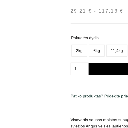
29,21
€
-
117,13
€
K
i
n
2
Pakuotės dydis
i
1
2kg
6kg
11,4kg
produkto
kiekis:
Orijen
Regional
Red
Patiko produktas? Pridėkite pr
sausas
maistas
šunims
Visavertis sausas maistas suaug
šviežios Angus veislės jautieno