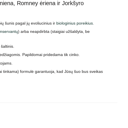
oniena, Romney ėriena ir Jorkšyro
ų šunis pagal jų evoliucinius ir
biologinius poreikius.
onservantų
) arba neapdirbta (staigiai užšaldyta, be
altinis.
 medžiagomis. Papildomai pridedama tik cinko.
tojams.
ai tinkama) formulė garantuoja, kad Jūsų šuo bus sveikas