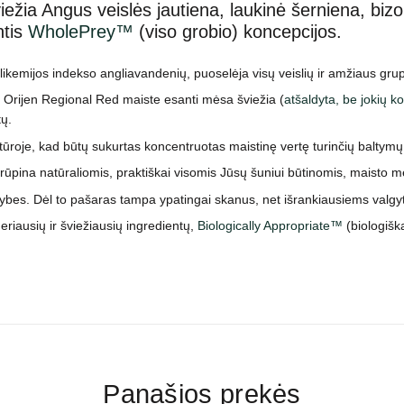
iežia Angus veislės jautiena, laukinė šerniena, biz
ntis
WholePrey™
(viso grobio) koncepcijos.
kemijos indekso angliavandenių, puoselėja visų veislių ir amžiaus grupi
3 Orijen Regional Red maiste esanti mėsa šviežia (
atšaldyta, be jokių k
tų.
roje, kad būtų sukurtas koncentruotas maistinę vertę turinčių baltymų š
prūpina natūraliomis, praktiškai visomis Jūsų šuniui būtinomis, maisto
vybes. Dėl to pašaras tampa ypatingai skanus, net išrankiausiems valgy
riausių ir šviežiausių ingredientų,
Biologically Appropriate™
(biologišk
Panašios prekės