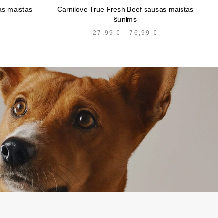
as maistas
Carnilove True Fresh Beef sausas maistas
šunims
€
KAINŲ
27,99
€
-
76,99
€
KAINŲ
INTERVALAS:
INTERVALAS:
NUO
NUO
17,79 €
27,99 €
IKI
IKI
77,14 €
76,99 €