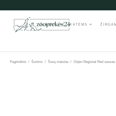
ŠUNIMS
KATĖMS
ŽIRGA
Pagrindinis
/
Šunims
/
Šunų maistas
/
Orijen Regional Red sausas