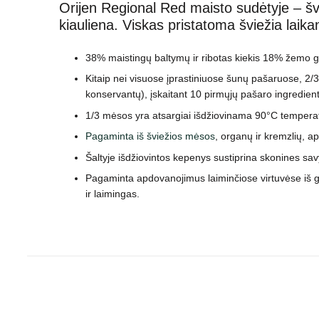
Orijen Regional Red maisto sudėtyje – šv
kiauliena. Viskas pristatoma šviežia laika
38% maistingų baltymų ir ribotas kiekis 18% žemo gli
Kitaip nei visuose įprastiniuose šunų pašaruose, 2/
konservantų), įskaitant 10 pirmųjų pašaro ingredien
1/3 mėsos yra atsargiai išdžiovinama 90°C temperatū
Pagaminta iš šviežios mėsos
, organų ir kremzlių, a
Šaltyje išdžiovintos kepenys sustiprina skonines sa
Pagaminta apdovanojimus laiminčiose virtuvėse iš ge
ir laimingas.