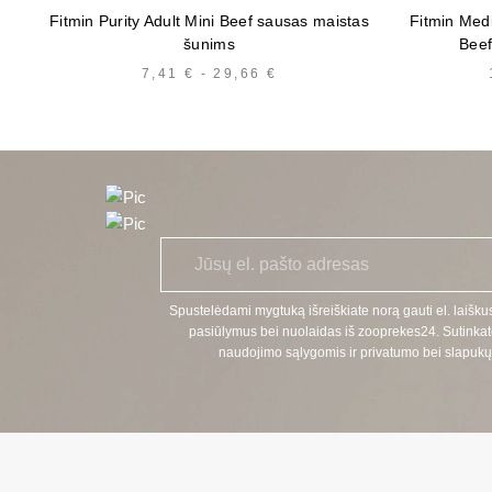
Fitmin Purity Adult Mini Beef sausas maistas
Fitmin Med
šunims
Beef
7,41
€
-
29,66
€
KAINŲ
INTERVALAS:
NUO
7,41 €
IKI
29,66 €
E
*
l.
p
a
Spustelėdami mygtuką išreiškiate norą gauti el. laiškus
š
pasiūlymus bei nuolaidas iš zooprekes24. Sutinkat
t
naudojimo sąlygomis ir privatumo bei slapukų 
a
s