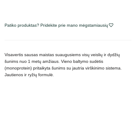
Monge
Natural
Superpremium
Patiko produktas? Pridėkite prie mano mėgstamiausių
All
Breeds
Adult
Beef
Visavertis sausas maistas suaugusiems visų veislių ir dydžių
&
šunims nuo 1 metų amžiaus. Vieno baltymo sudėtis
Rice
(monoprotein) pritaikyta šunims su jautria virškinimo sistema.
sausas
Jautienos ir ryžių formulė.
maistas
šunims