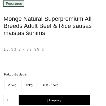
Populiarus
Monge Natural Superpremium All
Breeds Adult Beef & Rice sausas
maistas šunims
16,33
€
-
77,99
€
Kainų
intervalas:
nuo
16,33 €
iki
Pakuotės dydis
77,99 €
2.5kg
12kg
BFB - 15kg
produkto
Į krepšelį
kiekis: