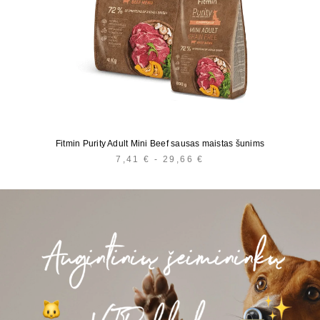
Fitmin Purity Adult Mini Beef sausas maistas šunims
7,41
€
-
29,66
€
KAINŲ
INTERVALAS:
NUO
7,41 €
IKI
29,66 €