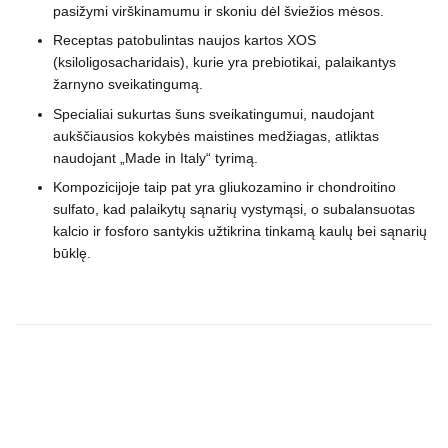
pasižymi virškinamumu ir skoniu dėl šviežios mėsos.
Receptas patobulintas naujos kartos XOS
(ksiloligosacharidais), kurie yra prebiotikai, palaikantys
žarnyno sveikatingumą.
Specialiai sukurtas šuns sveikatingumui, naudojant
aukščiausios kokybės maistines medžiagas, atliktas
naudojant „Made in Italy“ tyrimą.
Kompozicijoje taip pat yra gliukozamino ir chondroitino
sulfato, kad palaikytų sąnarių vystymąsi, o subalansuotas
kalcio ir fosforo santykis užtikrina tinkamą kaulų bei sąnarių
būklę.