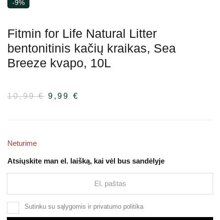
-9%
Fitmin for Life Natural Litter
bentonitinis kačių kraikas, Sea
Breeze kvapo, 10L
10,99
€
Pradinė
9,99
€
Dabartinė
kaina
kaina
buvo:
yra:
10,99 €.
9,99 €.
Neturime
Atsiųskite man el. laišką, kai vėl bus sandėlyje
Sutinku su
sąlygomis
ir
privatumo politika