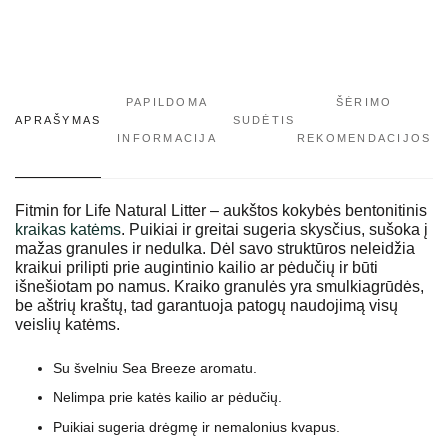
PAPILDOMA
ŠĖRIMO
APRAŠYMAS
SUDĖTIS
INFORMACIJA
REKOMENDACIJOS
Fitmin for Life Natural Litter – aukštos kokybės bentonitinis
kraikas katėms
. Puikiai ir greitai sugeria skysčius, sušoka į
mažas granules ir nedulka. Dėl savo struktūros neleidžia
kraikui prilipti prie augintinio kailio ar pėdučių ir būti
išnešiotam po namus. Kraiko granulės yra smulkiagrūdės,
be aštrių kraštų, tad garantuoja patogų naudojimą visų
veislių katėms.
Su švelniu Sea Breeze aromatu.
Nelimpa prie katės kailio ar pėdučių.
Puikiai sugeria drėgmę ir nemalonius kvapus.