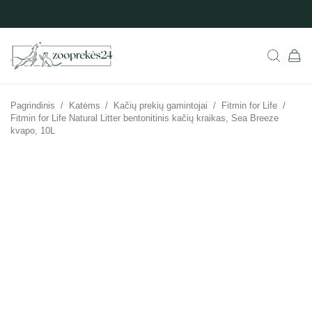
Pagrindinis
/
Katėms
/
Kačių prekių gamintojai
/
Fitmin for Life
/
Fitmin for Life Natural Litter bentonitinis kačių kraikas, Sea Breeze
kvapo, 10L