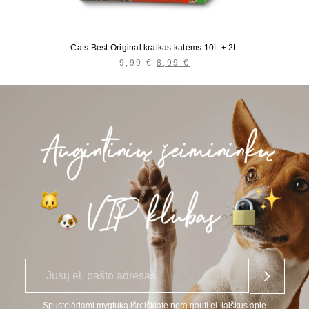
Cats Best Original kraikas katėms 10L + 2L
9,99
€
PRADINĖ
8,99
€
DABARTINĖ
KAINA
KAINA
BUVO:
YRA:
9,99 €.
8,99 €.
E
*
l.
p
a
Spustelėdami mygtuką išreiškiate norą gauti el. laiškus apie