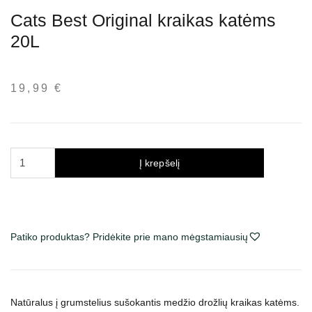
Cats Best Original kraikas katėms
20L
19,99
€
produkto
Į krepšelį
kiekis:
Cats
Best
Original
Patiko produktas? Pridėkite prie mano mėgstamiausių
kraikas
katėms
20L
Natūralus į grumstelius sušokantis medžio drožlių kraikas katėms.