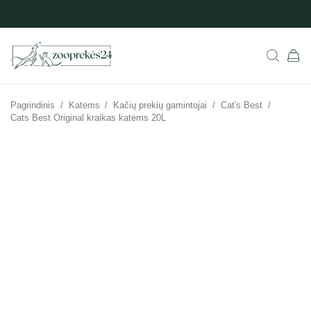
Pagrindinis
/
Katėms
/
Kačių prekių gamintojai
/
Cat's Best
/
Cats Best Original kraikas katėms 20L