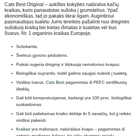
Cats Best Original – aukštos kokybės natūralus kačių
kraikas, kuris panaudotas sušoka į grumstelius. Ypač
ekonomiškas, tad jo pakaks tikrai ilgam. Augintiniui
pasinaudojus tualetu Jums tereikės pašalinti nuo drėgmės
sušokusį kraiką bei kietas išmatas ir tualetas vėl bus
švarus. Nr. 1 organinis kraikas Europoje.
Sušokantis.
Švelnus gyvūno pėdutėms.
Puikiai sugeria drėgmę ir blokuoja nemalonius kvapus.
Biologiškai suyrantis, todėl galima saugiai nuleisti į tualetą.
Visiškai tvarus:
Cats Best
pagamintas iš PEFC sertifikuotų
išteklių.
Gali būti kompostuojamas, kadangi yra 100 proc. biologiškai
suskaidomas.
Gali būti paliekamas kraiko dėžėje iki 5 savaičių, kol jį reikės
visiškai pakeisti.
Kraikas
yra malonaus, natūralaus kvapo – pagamintas iš
antrinių medienos žaliavų, be jokių cheminių priedų.