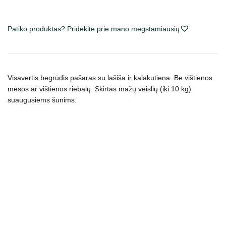
Active
Adult
Patiko produktas? Pridėkite prie mano mėgstamiausių
Salmon
&
Turkey
Small
Visavertis begrūdis pašaras su lašiša ir kalakutiena. Be vištienos
Breed
mėsos ar vištienos riebalų. Skirtas mažų veislių (iki 10 kg)
sausas
suaugusiems šunims.
maistas
šunims