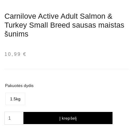
Carnilove Active Adult Salmon &
Turkey Small Breed sausas maistas
šunims
10,99
€
Pakuotės dydis
1.5kg
produkto
Į krepšelį
kiekis:
Carnilove