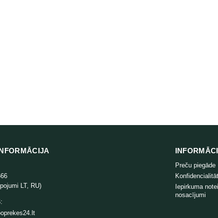
NFORMĀCIJA
INFORMĀC
Preču piegāde
666
Konfidencialitāt
lpojumi LT, RU)
Iepirkuma note
nosacījumi
:
oprekes24.lt