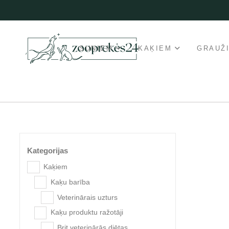
SUŅIEM
KAĶIEM
GRAUŽ
Kategorijas
Kaķiem
Kaķu barība
Veterinārais uzturs
Kaķu produktu ražotāji
Brit veterinārās diētas