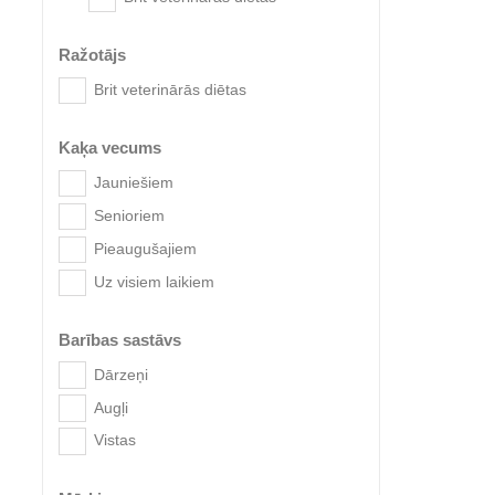
Ražotājs
Brit veterinārās diētas
Kaķa vecums
Jauniešiem
Senioriem
Brit V
Pieaugušajiem
Uz visiem laikiem
Barības sastāvs
Dārzeņi
Augļi
Vistas