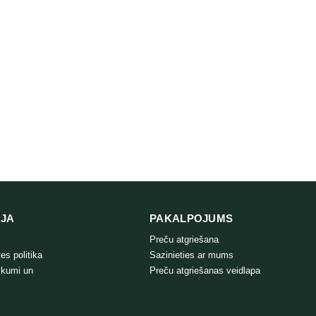
IJA
PAKALPOJUMS
Preču atgriešana
es politika
Sazinieties ar mums
ikumi un
Preču atgriešanas veidlapa