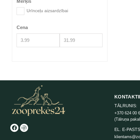
Mērķis
Urīnceļu aizsardzībai
Cena
KONTAKTI
TĀLRUNIS:
+370 624 00 
(Tālruņa paka
EL. E-PASTS
klientams@zo