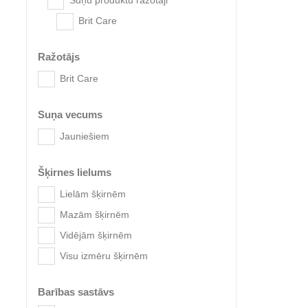
Suņu produktu ražotāji
Brit Care
Ražotājs
Brit Care
Suņa vecums
Jauniešiem
Brit 
Šķirnes lielums
Lielām šķirnēm
Mazām šķirnēm
Vidējām šķirnēm
Visu izmēru šķirnēm
Barības sastāvs