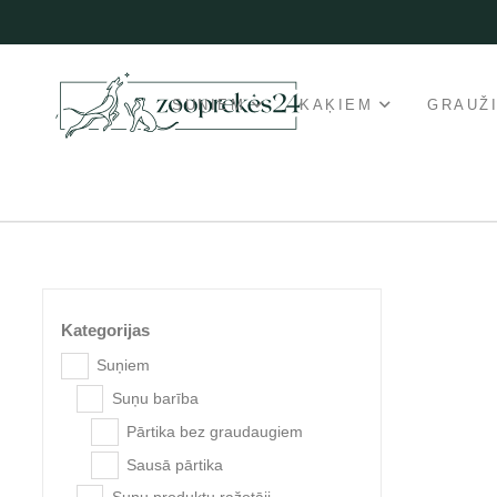
SUŅIEM
KAĶIEM
GRAUŽ
Kategorijas
Suņiem
Suņu barība
Pārtika bez graudaugiem
Sausā pārtika