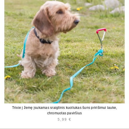
Trixie į žemę įsukamas sraigtinis kuoliukas šuns pririšimui lauke,
chromuotas paviršius
5,99
€