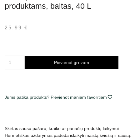
produktams, baltas, 40 L
25,99
€
Trixie
Pievienot grozam
plastikinis
konteineris
biriems
produktams,
baltas,
Jums patika produkts? Pievienot maniem favorītiem
40
L
daudzums
Skirtas sauso pašaro, kraiko ar panašių produktų laikymui.
Hermetiškas uždarymas padeda išlaikyti maistą šviežią ir sausą.