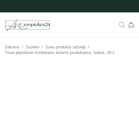
Sākums
/
Suņiem
/
Suņu produktu ražotāji
/
Trixie plastikinis konteineris biriems produktams, baltas, 40 L