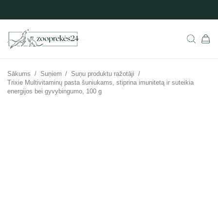
Sākums
/
Suņiem
/
Suņu produktu ražotāji
/
Trixie Multivitaminų pasta šuniukams, stiprina imunitetą ir suteikia
energijos bei gyvybingumo, 100 g