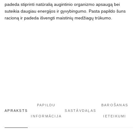
padeda stiprinti natūralią augintinio organizmo apsaugą bei
bei
suteikia daugiau energijos ir gyvybingumo. Pasta papildo šuns
gyvybingumo,
racioną ir padeda išvengti maistinių medžiagų trūkumo.
100
g
daudzums
PAPILDU
BAROŠANAS
APRAKSTS
SASTĀVDAĻAS
INFORMĀCIJA
IETEIKUMI