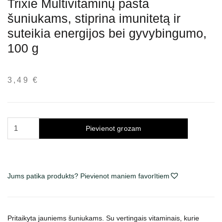
Trixie Multivitaminų pasta
šuniukams, stiprina imunitetą ir
suteikia energijos bei gyvybingumo,
100 g
3,49
€
Trixie
Pievienot grozam
Multivitaminų
pasta
šuniukams,
stiprina
Jums patika produkts? Pievienot maniem favorītiem
imunitetą
ir
suteikia
Pritaikyta jauniems šuniukams.
Su vertingais vitaminais, kurie
energijos