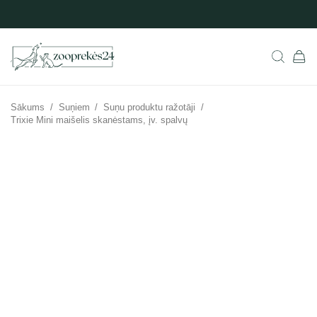
Sākums
/
Suņiem
/
Suņu produktu ražotāji
/
Trixie Mini maišelis skanėstams, įv. spalvų