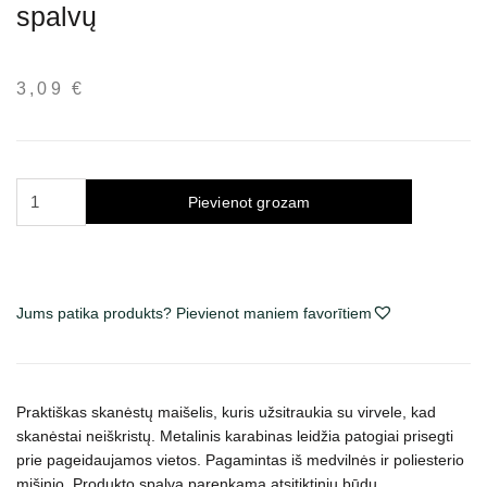
spalvų
3,09
€
Trixie
Pievienot grozam
Mini
maišelis
skanėstams,
įv.
Jums patika produkts? Pievienot maniem favorītiem
spalvų
daudzums
Praktiškas skanėstų maišelis, kuris užsitraukia su virvele, kad
skanėstai neiškristų. Metalinis karabinas leidžia patogiai prisegti
prie pageidaujamos vietos. Pagamintas iš medvilnės ir poliesterio
mišinio. Produkto s
palva parenkama atsitiktiniu būdu.