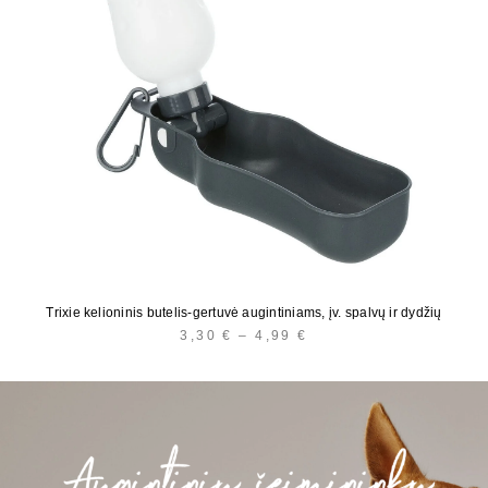
Trixie kelioninis butelis-gertuvė augintiniams, įv. spalvų ir dydžių
3,30
€
–
4,99
€
PRICE
RANGE:
3,30 €
THROUGH
4,99 €