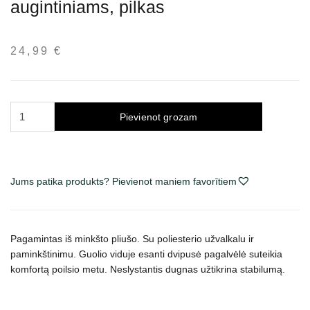
augintiniams, pilkas
24,99
€
Trixie
Pievienot grozam
Kaline
guolis
urvas
augintiniams,
Jums patika produkts? Pievienot maniem favorītiem
pilkas
daudzums
Pagamintas iš minkšto pliušo. Su poliesterio užvalkalu ir
paminkštinimu. Guolio viduje esanti dvipusė pagalvėlė suteikia
komfortą poilsio metu. Neslystantis dugnas užtikrina stabilumą.