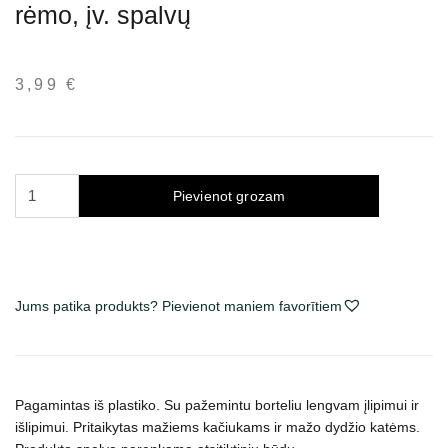
rėmo, įv. spalvų
3,99
€
Trixie
Pievienot grozam
Junior
Nuno
kačių
tualetas
be
Jums patika produkts? Pievienot maniem favorītiem
rėmo,
įv.
spalvų
daudzums
Pagamintas iš plastiko. Su pažemintu borteliu lengvam įlipimui ir
išlipimui. Pritaikytas mažiems kačiukams ir mažo dydžio katėms.