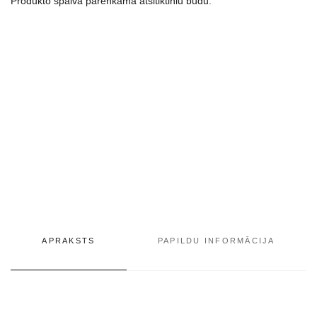
Produkto spalva parenkama atsitiktiniu būdu.
APRAKSTS
PAPILDU INFORMĀCIJA