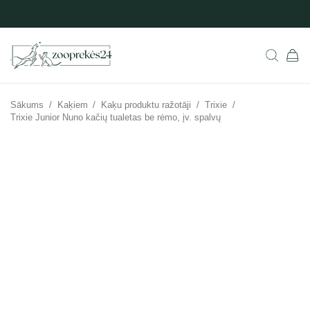
Sākums
/
Kaķiem
/
Kaķu produktu ražotāji
/
Trixie
/
Trixie Junior Nuno kačių tualetas be rėmo, įv. spalvų