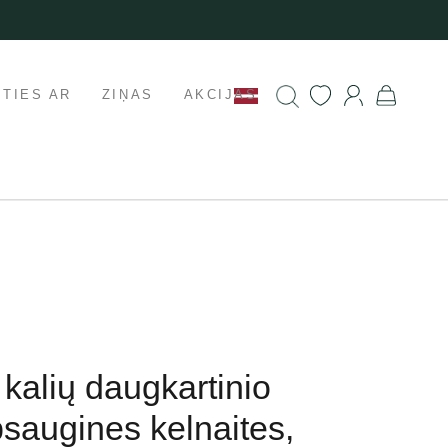
ETIES AR
ZIŅAS
AKCIJAS
 į kalių daugkartinio
saugines kelnaites,