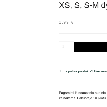
XS, S, S-M d
1,99
€
Trixie
įklotai
į
kalių
daugkartinio
Jums patika produkts? Pievieno
naudojimo
apsaugines
kelnaites,
XS,
Pagaminti iš neaustinio audinio (
S,
kelnaitėms. Pakuotėje 10 įklotų.
S-