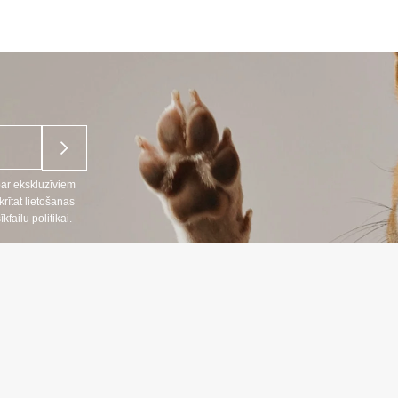
RANGE:
3,30 €
THROUGH
5,99 €
par ekskluzīviem
ītat lietošanas
ailu politikai.