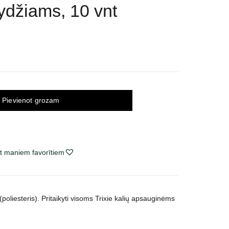
ydžiams, 10 vnt
Pievienot grozam
t maniem favorītiem
poliesteris). Pritaikyti visoms Trixie kalių apsauginėms