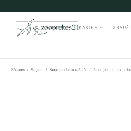
SUŅIEM
KAĶIEM
GRAUŽ
Sākums
/
Suņiem
/
Suņu produktu ražotāji
/
Trixie įklotai į kalių