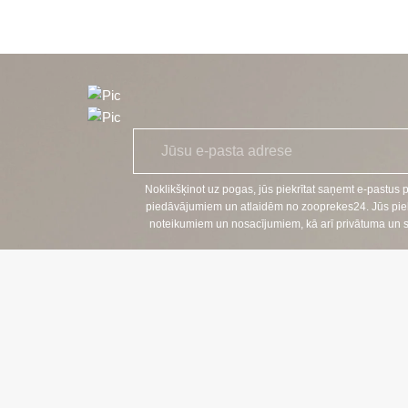
E
*
-
p
a
Noklikšķinot uz pogas, jūs piekrītat saņemt e-pastus 
s
piedāvājumiem un atlaidēm no zooprekes24. Jūs piekr
t
noteikumiem un nosacījumiem, kā arī privātuma un sīkf
s