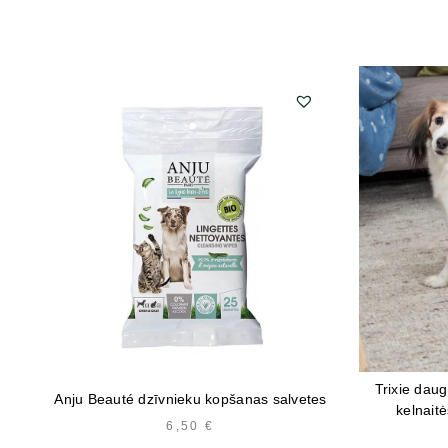
Trixie dau
Anju Beauté dzīvnieku kopšanas salvetes
kelnaitė
6,50
€