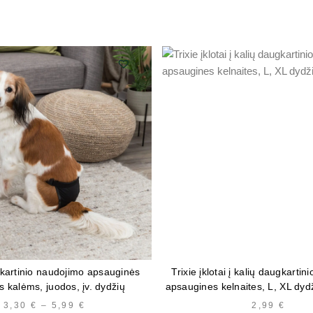
gkartinio naudojimo apsauginės
Trixie įklotai į kalių daugkarti
s kalėms, juodos, įv. dydžių
apsaugines kelnaites, L, XL dyd
3,30
€
–
5,99
€
PRICE
2,99
€