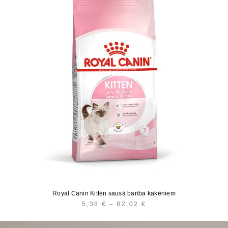
Royal Canin Kitten sausā barība kaķēniem
5,38
€
–
82,02
€
PRICE
RANGE:
5,38 €