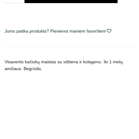
Kitten
Chicken
Collagen
sausas
maistas
Jums patika produkts? Pievienot maniem favorītiem
kačiukams,
papildytas
kolagenu
daudzums
Visavertis kačiukų maistas su vištiena ir kolagenu. Iki 1 metų
amžiaus. Begrūdis.