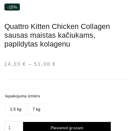
-15%
Quattro Kitten Chicken Collagen
sausas maistas kačiukams,
papildytas kolagenu
14,03
€
–
51,00
€
Price
range:
14,03 €
through
51,00 €
Iepakojuma izmērs
1,5 kg
7 kg
Quattro
Pievienot grozam