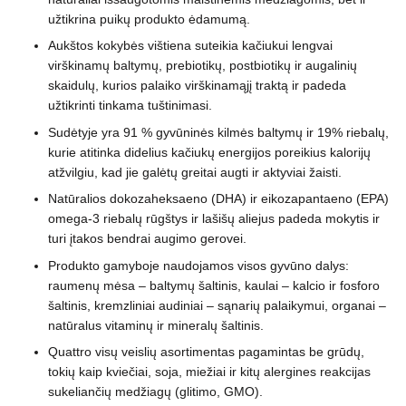
užtikrina puikų produkto ėdamumą.
Aukštos kokybės vištiena suteikia kačiukui lengvai
virškinamų baltymų, prebiotikų, postbiotikų ir augalinių
skaidulų, kurios palaiko virškinamąjį traktą ir padeda
užtikrinti tinkama tuštinimasi.
Sudėtyje yra 91 % gyvūninės kilmės baltymų ir 19% riebalų,
kurie atitinka didelius kačiukų energijos poreikius kalorijų
atžvilgiu, kad jie galėtų greitai augti ir aktyviai žaisti.
Natūralios dokozaheksaeno (DHA) ir eikozapantaeno (EPA)
omega-3 riebalų rūgštys ir lašišų aliejus padeda mokytis ir
turi įtakos bendrai augimo gerovei.
Produkto gamyboje naudojamos visos gyvūno dalys:
raumenų mėsa – baltymų šaltinis, kaulai – kalcio ir fosforo
šaltinis, kremzliniai audiniai – sąnarių palaikymui, organai –
natūralus vitaminų ir mineralų šaltinis.
Quattro visų veislių asortimentas pagamintas be grūdų,
tokių kaip kviečiai, soja, miežiai ir kitų alergines reakcijas
sukeliančių medžiagų (glitimo, GMO).