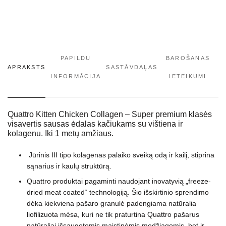
PAPILDU
BAROŠANAS
APRAKSTS
SASTĀVDAĻAS
INFORMĀCIJA
IETEIKUMI
Quattro Kitten Chicken Collagen –
Super premium klasės
visavertis sausas ėdalas kačiukams
su vištiena ir
kolagenu. Iki 1 metų amžiaus.
Jūrinis III tipo kolagenas palaiko sveiką odą ir kailį, stiprina
sąnarius ir kaulų struktūrą.
Quattro produktai pagaminti naudojant inovatyvią „freeze-
dried meat coated“ technologiją. Šio išskirtinio sprendimo
dėka kiekviena pašaro granulė padengiama natūralia
liofilizuota mėsa, kuri ne tik praturtina Quattro pašarus
natūraliai išsaugotomis maistinėmis medžiagomis, bet ir