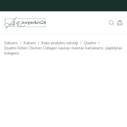
Sākums
/
Kaķiem
/
Kaķu produktu ražotāji
/
Quattro
/
Quattro Kitten Chicken Collagen sausas maistas kačiukams, papildytas
kolagenu