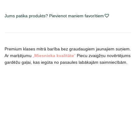
Salmon
konservai
Jums patika produkts? Pievienot maniem favorītiem
šuniukams
daudzums
Premium klases mitrā barība bez graudaugiem jaunajiem suņiem.
Ar marķējumu
„
Miesnieka kvalitāte
”
Piecu zvaigžņu novērtējums
gardēžu gaļai, kas iegūta no pasaules labākajām saimniecībām.