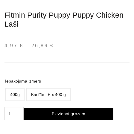
Fitmin Purity Puppy Puppy Chicken
Laši
4,97
€
–
26,89
€
Price
range:
4,97 €
through
26,89 €
Iepakojuma izmērs
400g
Kastīte - 6 x 400 g
Fitmin
Pievienot grozam
Purity
Puppy
Chicken