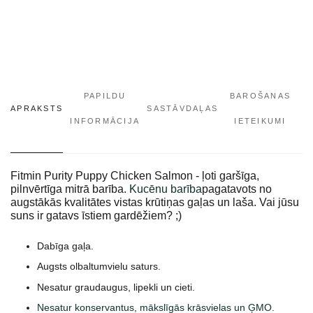
PAPILDU
BAROŠANAS
APRAKSTS
SASTĀVDAĻAS
INFORMĀCIJA
IETEIKUMI
Fitmin Purity Puppy Chicken Salmon - ļoti garšīga,
pilnvērtīga mitrā barība.
Kucēnu barība
pagatavots no
augstākās kvalitātes vistas krūtiņas gaļas un laša. Vai jūsu
suns ir gatavs īstiem gardēžiem? ;)
Dabīga gaļa.
Augsts olbaltumvielu saturs.
Nesatur graudaugus, lipekli un cieti.
Nesatur konservantus, mākslīgās krāsvielas un ĢMO.