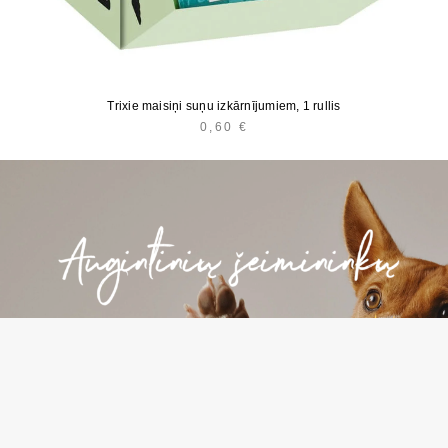
Trixie maisiņi suņu izkārnījumiem, 1 rullis
0,60
€
E
*
-