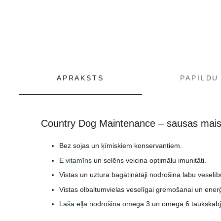
APRAKSTS
PAPILDU
Country Dog Maintenance – sausas maist
Bez sojas un ķīmiskiem konservantiem.
E vitamīns
un selēns veicina optimālu imunitāti.
Vistas un uztura bagātinātāji nodrošina labu veselī
Vistas olbaltumvielas veselīgai gremošanai un ener
Laša eļļa
nodrošina omega 3 un omega 6 taukskābju