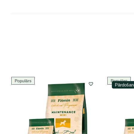
Populārs
Populārs
Pārdošan