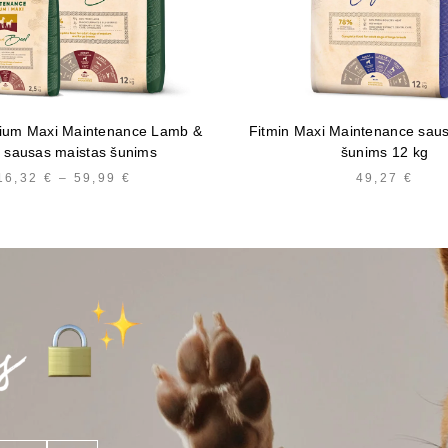
ium Maxi Maintenance Lamb &
Fitmin Maxi Maintenance sau
 sausas maistas šunims
šunims 12 kg
16,32
€
–
59,99
€
PRICE
49,27
€
RANGE:
16,32 €
THROUGH
59,99 €