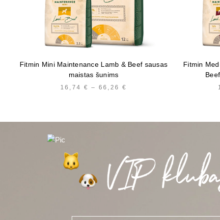
Fitmin Mini Maintenance Lamb & Beef sausas
Fitmin Med
maistas šunims
Beef
16,74
€
–
66,26
€
PRICE
RANGE:
16,74 €
THROUGH
66,26 €