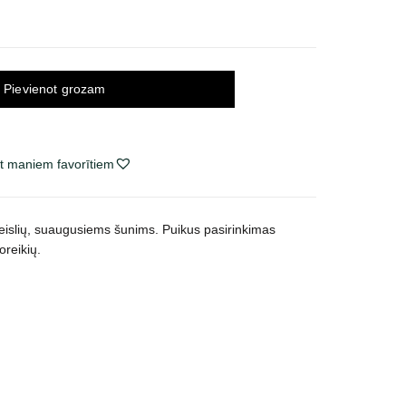
Pievienot grozam
t maniem favorītiem
 veislių, suaugusiems šunims. Puikus pasirinkimas
oreikių.