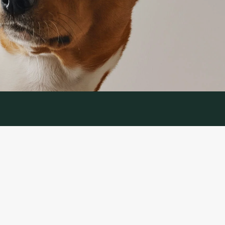
IJA
PAKALPOJUMS
Preču atgriešana
es politika
Sazinieties ar mums
ikumi un
Preču atgriešanas veidlapa