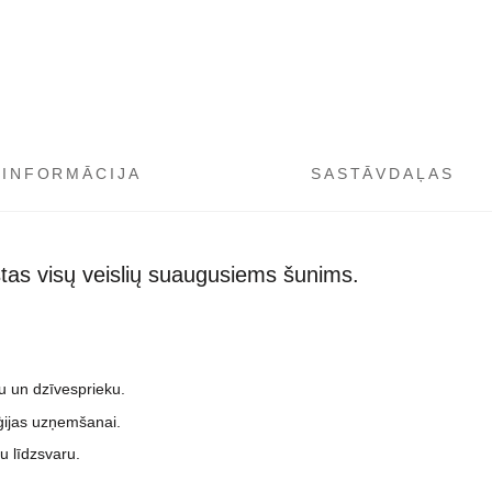
 INFORMĀCIJA
SASTĀVDAĻAS
as visų veislių suaugusiems šunims.
bu un dzīvesprieku.
ģijas uzņemšanai.
 līdzsvaru.