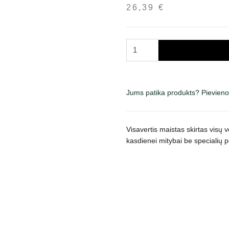
26,39
€
Country
Dog
Maintenance
sausas
Jums patika produkts? Pievieno
maistas
šunims
15
Visavertis maistas skirtas visų
kg
kasdienei mitybai be specialių p
daudzums