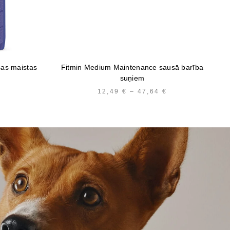
sas maistas
Fitmin Medium Maintenance sausā barība
Br
suņiem
12,49
€
–
47,64
€
PRICE
RANGE:
12,49 €
THROUGH
47,64 €