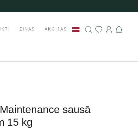
UKTI
ZIŅAS
AKCIJAS
 Maintenance sausā
m 15 kg