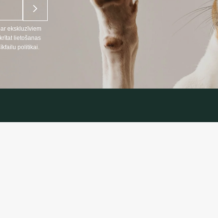
par ekskluzīviem
ītat lietošanas
ailu politikai.
NFORMĀCIJA
INFORMĀC
Preču piegāde
666
Konfidencialitāt
lpojumi LT, RU)
Iepirkuma note
nosacījumi
:
oprekes24.lt
ojumi LT, RU, EN)