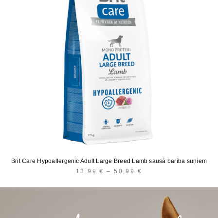
Brit Care Hypoallergenic Adult Large Breed Lamb sausā barība suņiem
13,99
€
–
50,99
€
PRICE
RANGE:
13,99 €
THROUGH
50,99 €