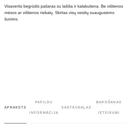
Visavertis begrūdis pašaras su lašiša ir kalakutiena. Be vištienos
šunims
mėsos ar vištienos riebalų. Skirtas visų veislių suaugusiems
daudzums
šunims.
PAPILDU
BAROŠANAS
APRAKSTS
SASTĀVDAĻAS
INFORMĀCIJA
IETEIKUMI