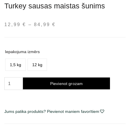
Turkey sausas maistas šunims
12,99
€
–
84,99
€
Price
range:
12,99 €
through
Iepakojuma izmērs
84,99 €
1,5 kg
12 kg
Carnilove
Pievienot grozam
Active
Adult
Salmon
&
Jums patika produkts? Pievienot maniem favorītiem
Turkey
sausas
maistas