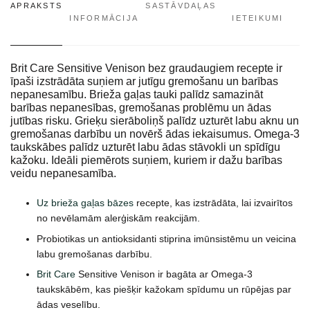
APRAKSTS
SASTĀVDAĻAS
INFORMĀCIJA
IETEIKUMI
Brit Care Sensitive Venison bez graudaugiem recepte ir
īpaši izstrādāta suņiem ar jutīgu gremošanu un barības
nepanesamību. Brieža gaļas tauki palīdz samazināt
barības nepanesības, gremošanas problēmu un ādas
jutības risku. Grieķu sierāboliņš palīdz uzturēt labu aknu un
gremošanas darbību un novērš ādas iekaisumus. Omega-3
taukskābes palīdz uzturēt labu ādas stāvokli un spīdīgu
kažoku. Ideāli piemērots suņiem, kuriem ir dažu barības
veidu nepanesamība.
Uz brieža gaļas bāzes
recepte, kas izstrādāta, lai izvairītos
no nevēlamām alerģiskām reakcijām.
Probiotikas un antioksidanti stiprina imūnsistēmu un veicina
labu gremošanas darbību.
Brit Care
Sensitive Venison ir bagāta ar Omega-3
taukskābēm, kas piešķir kažokam spīdumu un rūpējas par
ādas veselību.