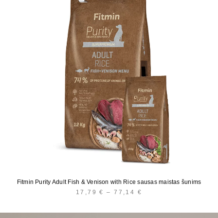
Fitmin Purity Adult Fish & Venison with Rice sausas maistas šunims
17,79
€
–
77,14
€
PRICE
RANGE:
17,79 €