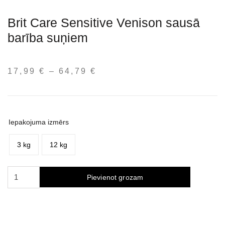
Brit Care Sensitive Venison sausā
barība suņiem
17,99
€
–
64,79
€
Price
range:
17,99 €
through
64,79 €
Iepakojuma izmērs
3 kg
12 kg
Brit
Pievienot grozam
Care
Sensitive
Venison
sausas