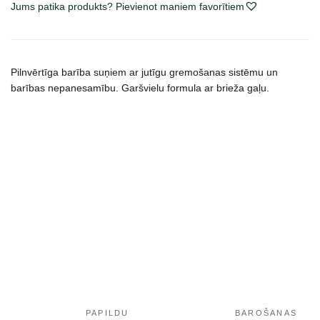
Jums patika produkts? Pievienot maniem favorītiem
maistas
šunims
daudzums
Pilnvērtīga barība suņiem ar jutīgu gremošanas sistēmu un
barības nepanesamību. Garšvielu formula ar brieža gaļu.
PAPILDU
BAROŠANAS