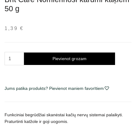
50 g
1,39
€
Brit
Pievienot grozam
Care
Calming
skanėstai
katėms 50
Jums patika produkts? Pievienot maniem favorītiem
g
daudzums
Funkciniai begrūdžiai skanėstai kačių nervų sistemai palaikyti.
Praturtinti katžole ir goji uogomis.