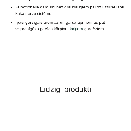
Funkcionālie gardumi bez graudaugiem palīdz uzturēt labu
kaķa nervu sistēmu.
Īpaši garšīgais aromāts un garša apmierinās pat
visprasīgāko garšas kārpiņu.
kaķiem
gardēžiem.
Līdzīgi produkti