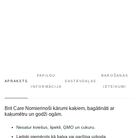
PAPILDU
BAROŠANAS
APRAKSTS
SASTĀVDAĻAS
INFORMĀCIJA
IETEIKUMI
Brit Care Nomierinoši kārumi kaķiem, bagātināti ar
kaķumētru un godži ogām.
Nesatur kviešus, lipekli, ĢMO un cukuru.
Lieliski piemērots kā balva vai garšīga uzkoda.