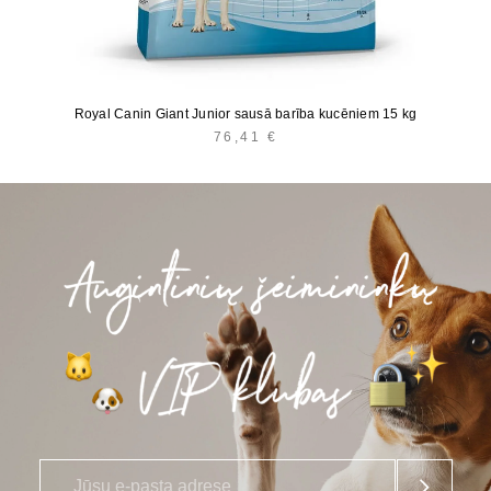
Royal Canin Giant Junior sausā barība kucēniem 15 kg
76,41
€
E
*
-