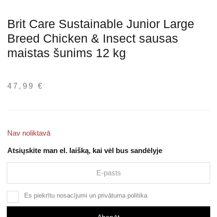
Brit Care Sustainable Junior Large
Breed Chicken & Insect sausas
maistas šunims 12 kg
47,99
€
Nav noliktavā
Atsiųskite man el. laišką, kai vėl bus sandėlyje
Es piekrītu
nosacījumi
un
privātuma politika
Abonēt