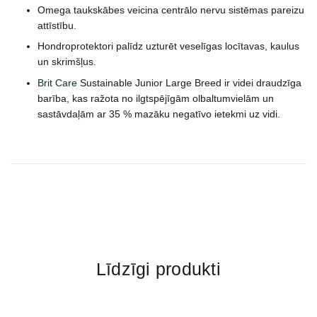
Omega taukskābes veicina centrālo nervu sistēmas pareizu
attīstību.
Hondroprotektori palīdz uzturēt veselīgas locītavas, kaulus
un skrimšļus.
Brit Care
Sustainable Junior Large Breed ir videi draudzīga
barība, kas ražota no ilgtspējīgām olbaltumvielām un
sastāvdaļām ar 35 % mazāku negatīvo ietekmi uz vidi.
Līdzīgi produkti