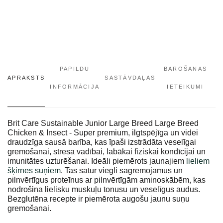
PAPILDU
BAROŠANAS
APRAKSTS
SASTĀVDAĻAS
INFORMĀCIJA
IETEIKUMI
Brit Care Sustainable Junior Large Breed Large Breed
Chicken & Insect - Super premium, ilgtspējīga un videi
draudzīga sausā barība, kas īpaši izstrādāta veselīgai
gremošanai, stresa vadībai, labākai fiziskai kondīcijai un
imunitātes uzturēšanai. Ideāli piemērots jaunajiem
lieliem
šķirnes suņiem
. Tas satur viegli sagremojamus un
pilnvērtīgus proteīnus ar pilnvērtīgām aminoskābēm, kas
nodrošina lielisku muskuļu tonusu un veselīgus audus.
Bezglutēna recepte ir piemērota augošu jaunu suņu
gremošanai.