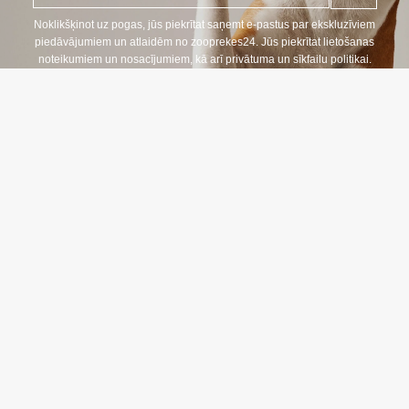
p
a
Noklikšķinot uz pogas, jūs piekrītat saņemt e-pastus par ekskluzīviem
s
piedāvājumiem un atlaidēm no zooprekes24. Jūs piekrītat lietošanas
t
noteikumiem un nosacījumiem, kā arī privātuma un sīkfailu politikai.
s