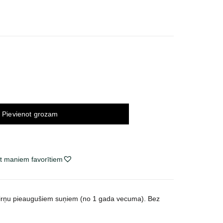
ce
ge:
0 €
ough
99 €
Pievienot grozam
t maniem favorītiem
irņu pieaugušiem suņiem (no 1 gada vecuma). Bez