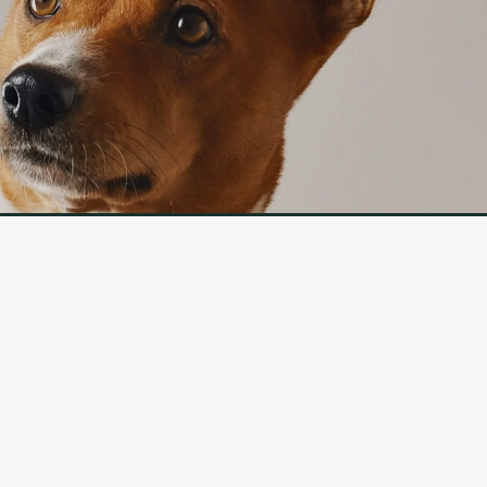
IJA
PAKALPOJUMS
Preču atgriešana
es politika
Sazinieties ar mums
ikumi un
Preču atgriešanas veidlapa