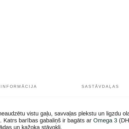
 INFORMĀCIJA
SASTĀVDAĻAS
audzētu vistu gaļu, savvaļas plekstu un ligzdu ola
. Katrs barības gabaliņš ir bagāts ar
Omega 3
(DHA
 ādas un kažoka stāvokli.