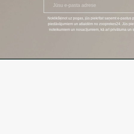
E
*
-
p
a
Noklikšķinot uz pogas, jūs piekrītat saņemt e-pastus 
s
piedāvājumiem un atlaidēm no zooprekes24. Jūs piekr
t
noteikumiem un nosacījumiem, kā arī privātuma un sīkf
s
KONTAKTI
TĀLRUNIS:
+370 624 00 
(Tālruņa paka
EL. E-PASTS
klientams@zo
(Pasta pakalp