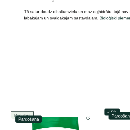
Tā satur daudz olbaltumvielu un maz ogļhidrātu, tajā nav ru
labākajām un svaigākajām sastāvdaļām,
Bioloģiski piem
-15%
Populārs
Pārdošan
Pārdošana