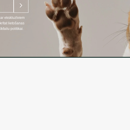
par ekskluzīviem
ītat lietošanas
ailu politikai.
NFORMĀCIJA
INFORMĀC
Preču piegāde
666
Konfidencialitāt
lpojumi LT, RU)
Iepirkuma note
nosacījumi
:
oprekes24.lt
ojumi LT, RU, EN)