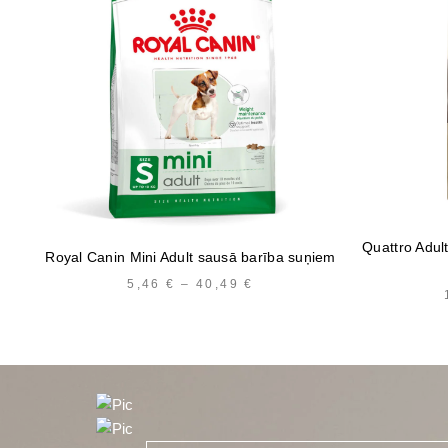
Quattro Adul
Royal Canin Mini Adult sausā barība suņiem
5,46
€
–
40,49
€
PRICE
RANGE:
5,46 €
THROUGH
40,49 €