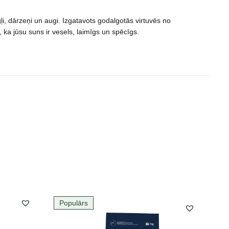
gļi, dārzeņi un augi. Izgatavots godalgotās virtuvēs no
ka jūsu suns ir vesels, laimīgs un spēcīgs.
Populārs