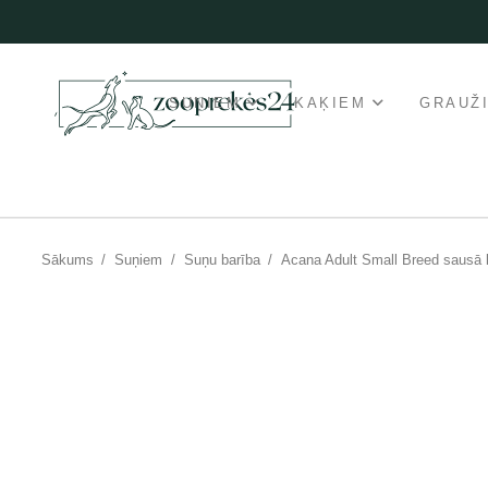
SUŅIEM
KAĶIEM
GRAUŽ
Sākums
/
Suņiem
/
Suņu barība
/
Acana Adult Small Breed sausā 