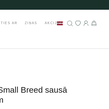
ETIES AR
ZIŅAS
AKCIJAS
Small Breed sausā
m