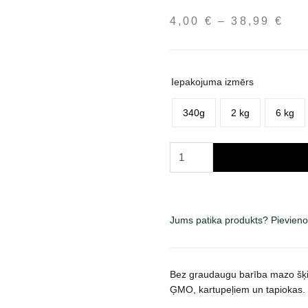
4,00
€
–
38,99
€
Pri
ran
4,0
thr
Iepakojuma izmērs
38,
340g
2 kg
6 kg
Acana
Adult
Small
Breed
sausas
Jums patika produkts? Pievieno
maistas
šunims
daudzums
Bez graudaugu barība mazo šķ
ĢMO, kartupeļiem un tapiokas.