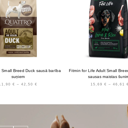
t Small Breed Duck sausā barība
Fitmin for Life Adult Small Bre
suņiem
sausas maistas šuni
11,90
€
–
42,50
€
PRICE
15,69
€
–
46,61
RANGE:
11,90 €
THROUGH
42,50 €