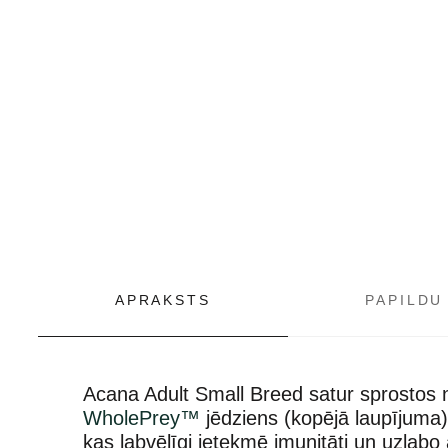
APRAKSTS
PAPILDU
Acana Adult Small Breed satur sprostos ne
WholePrey™
jēdziens (kopējā laupījuma)
kas labvēlīgi ietekmē imunitāti un uzlabo