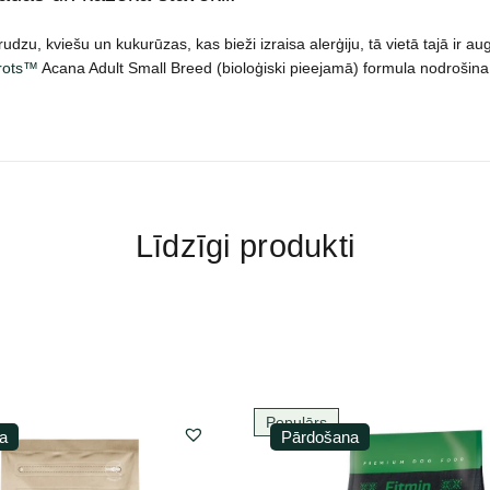
dzu, kviešu un kukurūzas, kas bieži izraisa alerģiju, tā vietā tajā ir au
ērots™
Acana Adult Small Breed (bioloģiski pieejamā) formula nodrošina, 
Līdzīgi produkti
Populārs
a
Pārdošana