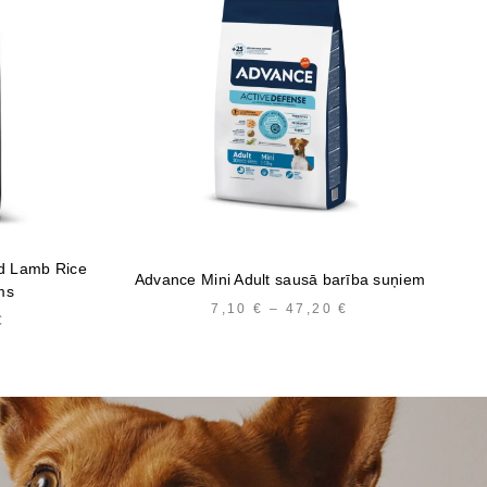
ed Lamb Rice
Advance Mini Adult sausā barība suņiem
ms
7,10
€
–
47,20
€
PRICE
€
PRICE
RANGE:
RANGE:
7,10 €
15,69 €
THROUGH
THROUGH
47,20 €
46,61 €