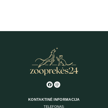
Fitmin Purity Adult Fish & Venison
with Rice sausas maistas šunims
17,79
€
-
77,14
€
KAINŲ
INTERVALAS:
NUO
17,79 €
IKI
77,14 €
KONTAKTINĖ INFORMACIJA
TELEFONAS: