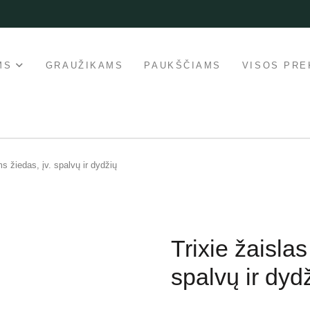
MS
GRAUŽIKAMS
PAUKŠČIAMS
VISOS PRE
ms žiedas, įv. spalvų ir dydžių
Trixie žaislas
spalvų ir dyd