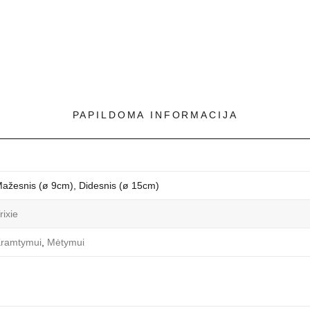
PAPILDOMA INFORMACIJA
ažesnis (ø 9cm), Didesnis (ø 15cm)
rixie
ramtymui
,
Mėtymui