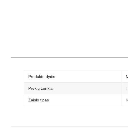
Produkto dydis
M
Prekių ženklai
T
Žaislo tipas
K