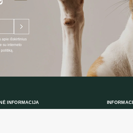
 apie išskirtinius
e su interneto
politiką.
NĖ INFORMACIJA
INFORMAC
:
Prekių pristat
666
Privatumo polit
 telefonu LT, RU kalbomis)
Pirkimo taisykl