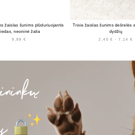
ns žaislas šunims plūduriuojantis
Trixie žaislas šunims dešrelės an
žiedas, neoninė žalia
dydžių
9,99
€
2,40
€
-
7,14
€