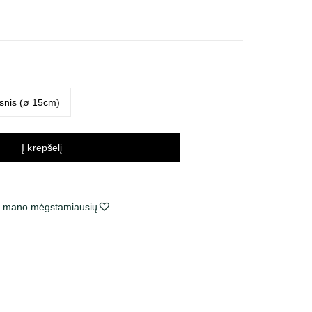
ų
valas:
 €
 €
snis (ø 15cm)
Į krepšelį
ie mano mėgstamiausių