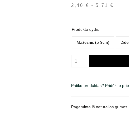
2,40
€
-
5,71
€
Kain
inter
nuo
2,40
Produkto dydis
iki
5,71
Mažesnis (ø 9cm)
Dide
produkto
kiekis:
Trixie
žaislas
šunims
Patiko produktas? Pridėkite pr
žiedas,
įv.
spalvų
Pagaminta iš natūralios gumos.
ir
dydžių