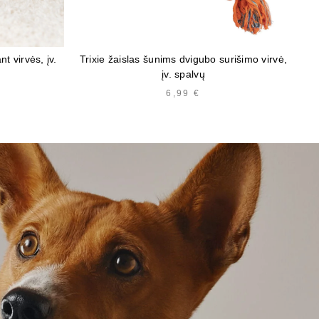
t virvės, įv.
Trixie žaislas šunims dvigubo surišimo virvė,
Tr
įv. spalvų
KAINŲ
6,99
€
INTERVALAS:
NUO
2,40 €
IKI
7,14 €