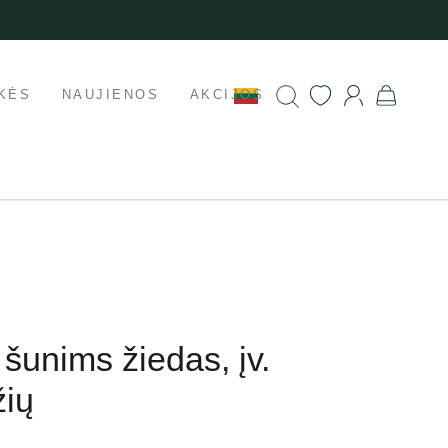
KĖS
NAUJIENOS
AKCIJOS
 šunims žiedas, įv.
žių