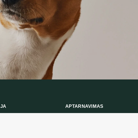
IJA
APTARNAVIMAS
ymas
Prekių grąžinimas
ika
Susisiekite su mumis
ės ir sąlygos
Prekių grąžinimo forma