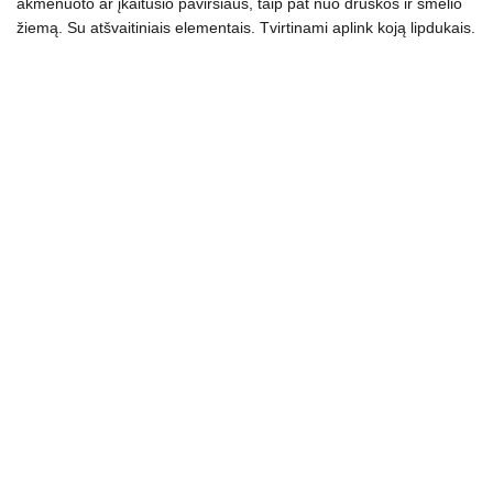
akmenuoto ar įkaitusio paviršiaus, taip pat nuo druskos ir smėlio
žiemą. Su atšvaitiniais elementais. Tvirtinami aplink koją lipdukais.