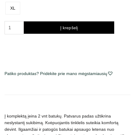
XL
produkto
Į krepšelį
kiekis:
Trixie
Walker
Active
apsauginiai
batukai
Patiko produktas? Pridėkite prie mano mėgstamiausių
šunims,
įv.
dydžių,
juodi,
2
vnt
Į komplektą įeina 2 vnt batukų. Patvarus padas užtikrina
neslystantį sukibimą. Kvėpuojantis tinklelis suteikia komfortą
dėvint. Ilgaamžiai ir patogūs batukai apsaugo letenas nuo