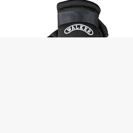
Trixie Walker Care apsauginiai batukai šunims, skirti sužeistų letenų
apsaugai gijimo metu, įv. dydžių, juodi, 2 vnt
4,99
€
-
8,99
€
KAINŲ
INTERVALAS: