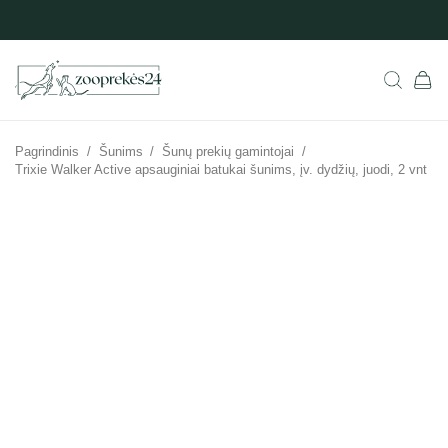
Pagrindinis
/
Šunims
/
Šunų prekių gamintojai
/
Trixie Walker Active apsauginiai batukai šunims, įv. dydžių, juodi, 2 vnt