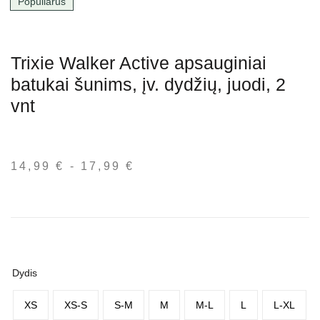
Populiarus
Trixie Walker Active apsauginiai
batukai šunims, įv. dydžių, juodi, 2
vnt
14,99
€
-
17,99
€
Kainų
intervalas:
nuo
14,99 €
iki
17,99 €
Dydis
XS
XS-S
S-M
M
M-L
L
L-XL