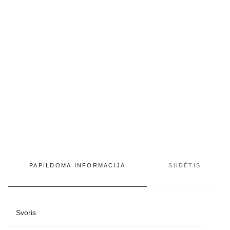
katėms,
25
g
PAPILDOMA INFORMACIJA
SUDĖTIS
Svoris