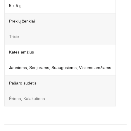
5 x 5 g
Prekių ženklai
Trixie
Katės amžius
Jauniems, Senjorams, Suaugusiems, Visiems amžiams
Pašaro sudėtis
Ėriena
,
Kalakutiena