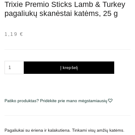
Trixie Premio Sticks Lamb & Turkey
pagaliukų skanėstai katėms, 25 g
1,19
€
produkto
Į krepšelį
kiekis:
Trixie
Premio
Sticks
Lamb
Patiko produktas? Pridėkite prie mano mėgstamiausių
&
Turkey
pagaliukų
skanėstai
Pagaliukai su ėriena ir kalakutiena. Tinkami visų amžių katėms.