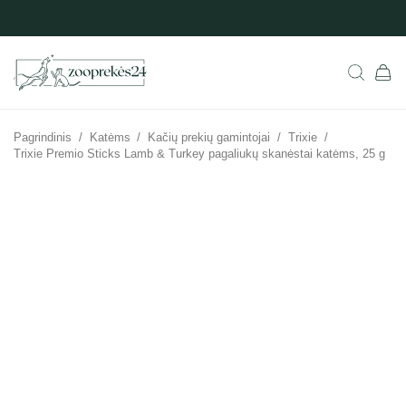
Pagrindinis
/
Katėms
/
Kačių prekių gamintojai
/
Trixie
/
Trixie Premio Sticks Lamb & Turkey pagaliukų skanėstai katėms, 25 g