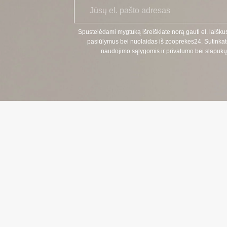
E
*
l.
p
a
Spustelėdami mygtuką išreiškiate norą gauti el. laiškus
š
pasiūlymus bei nuolaidas iš zooprekes24. Sutinkat
t
naudojimo sąlygomis ir privatumo bei slapukų 
a
s
KONTAKTI
TELEFONAS
+370 624 00 
(Aptarnavimas
EL. PAŠTAS: