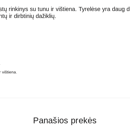
tų rinkinys su tunu ir vištiena. Tyrelėse yra daug d
 ir dirbtinių dažiklių.
.
r vištiena.
Panašios prekės