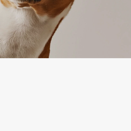
IJA
APTARNAVIMAS
ymas
Prekių grąžinimas
ika
Susisiekite su mumis
ės ir sąlygos
Prekių grąžinimo forma