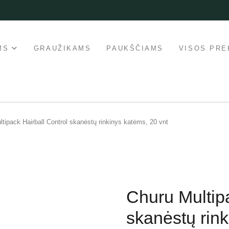
MS
GRAUŽIKAMS
PAUKŠČIAMS
VISOS PRE
tipack Hairball Control skanėstų rinkinys katėms, 20 vnt
Churu Multipa
skanėstų rink