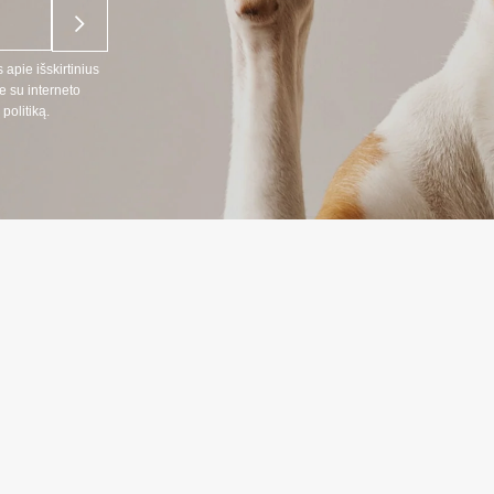
 apie išskirtinius
e su interneto
politiką.
NĖ INFORMACIJA
INFORMAC
:
Prekių pristat
666
Privatumo polit
 telefonu LT, RU kalbomis)
Pirkimo taisykl