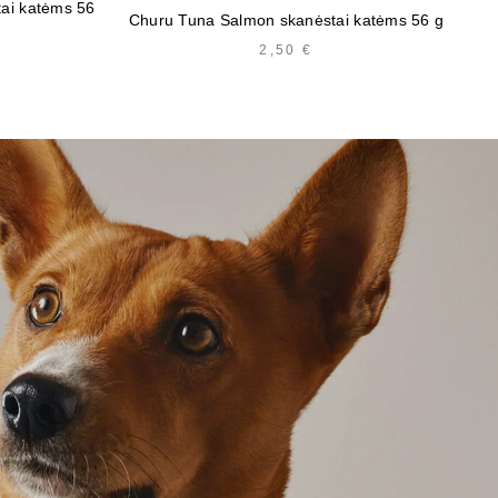
tai katėms 56
Churu Tuna Salmon skanėstai katėms 56 g
C
2,50
€