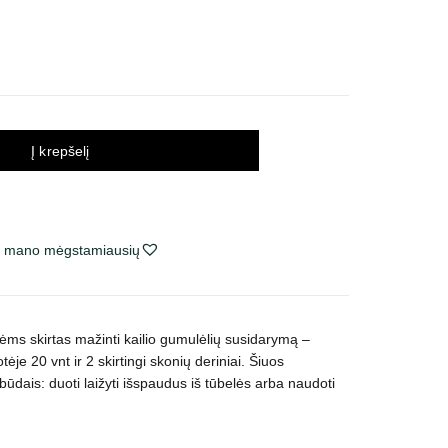
Į krepšelį
ie mano mėgstamiausių
ėms skirtas mažinti kailio gumulėlių susidarymą –
uotėje 20 vnt
ir 2 skirtingi skonių deriniai.
Šiuos
būdais: duoti laižyti išspaudus iš tūbelės arba naudoti