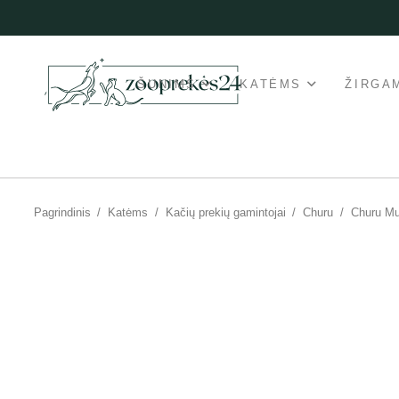
ŠUNIMS
KATĖMS
ŽIRGA
Pagrindinis
/
Katėms
/
Kačių prekių gamintojai
/
Churu
/
Churu Mul