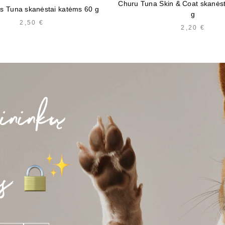
Churu Tuna Skin & Coat skanės
s Tuna skanėstai katėms 60 g
g
2,50
€
2,20
€