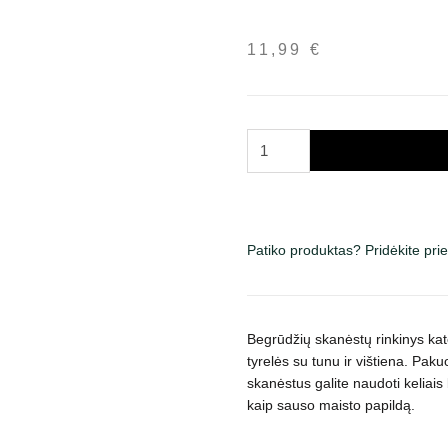
11,99
€
produkto
kiekis:
Churu
Multipack
Hairball
Patiko produktas? Pridėkite pr
Control
skanėstų
rinkinys
katėms,
Begrūdžių skanėstų rinkinys kat
20
tyrelės su tunu ir vištiena. Pak
vnt
skanėstus galite naudoti keliais 
kaip sauso maisto papildą.